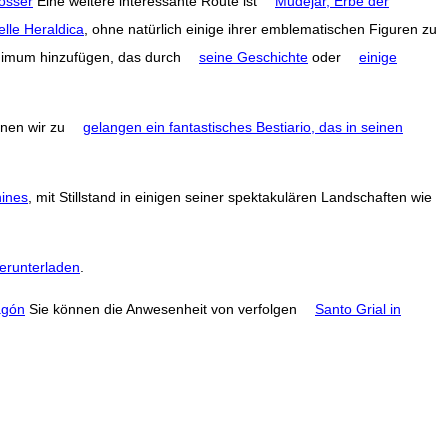
össer
Eine weitere interessante Route ist
Mudéjar, Erbe der
elle Heraldica
, ohne natürlich einige ihrer emblematischen Figuren zu
inimum hinzufügen, das durch
seine Geschichte
oder
einige
nen wir zu
gelangen ein fantastisches Bestiario, das in seinen
ines
, mit Stillstand in einigen seiner spektakulären Landschaften wie
erunterladen
.
agón
Sie können die Anwesenheit von verfolgen
Santo Grial in