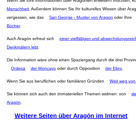
Wenn Sie Ihre Informationen über Aragonien erweitern möchten, 
Menschheit
, Außerdem können Sie Ihr kulturelles Wissen über Ara
vergessen, wie das
San George - Muster von Aragon
oder Ihre
Bücher
.
Auch Aragón erfreut sich
einer vielfältigen und abwechslungsreic
Denkmälern lebt
.
Die Information wäre ohne einen Spaziergang durch die drei Provi
Ordesa
der Moncayo
oder durch Opposition
der Ebro
.
Wenn Sie aus beruflichen oder familiären Gründen
Weit weg von
Sie können sich auch den immateriellen Themen widmen: von
de
Aragón
.
Weitere Seiten über Aragón im Internet