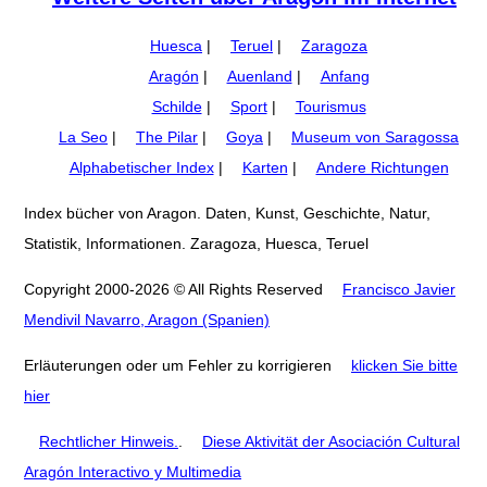
Huesca
|
Teruel
|
Zaragoza
Aragón
|
Auenland
|
Anfang
Schilde
|
Sport
|
Tourismus
La Seo
|
The Pilar
|
Goya
|
Museum von Saragossa
Alphabetischer Index
|
Karten
|
Andere Richtungen
Index bücher von Aragon. Daten, Kunst, Geschichte, Natur,
Statistik, Informationen. Zaragoza, Huesca, Teruel
Copyright 2000-2026 © All Rights Reserved
Francisco Javier
Mendivil Navarro, Aragon (Spanien)
Erläuterungen oder um Fehler zu korrigieren
klicken Sie bitte
hier
Rechtlicher Hinweis.
.
Diese Aktivität der Asociación Cultural
Aragón Interactivo y Multimedia