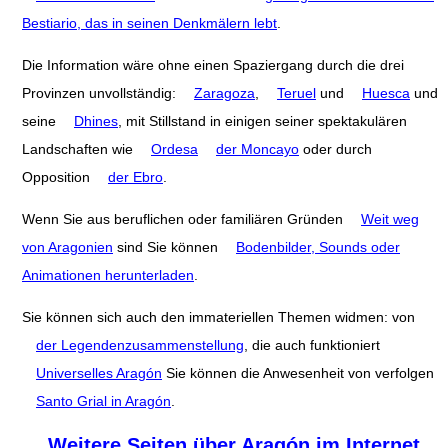
Bestiario, das in seinen Denkmälern lebt
.
Die Information wäre ohne einen Spaziergang durch die drei
Provinzen unvollständig:
Zaragoza
,
Teruel
und
Huesca
und
seine
Dhines
, mit Stillstand in einigen seiner spektakulären
Landschaften wie
Ordesa
der Moncayo
oder durch
Opposition
der Ebro
.
Wenn Sie aus beruflichen oder familiären Gründen
Weit weg
von Aragonien
sind Sie können
Bodenbilder, Sounds oder
Animationen herunterladen
.
Sie können sich auch den immateriellen Themen widmen: von
der Legendenzusammenstellung
, die auch funktioniert
Universelles Aragón
Sie können die Anwesenheit von verfolgen
Santo Grial in Aragón
.
Weitere Seiten über Aragón im Internet