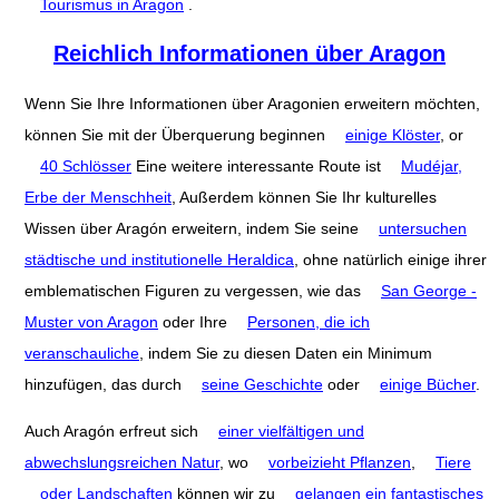
Tourismus in Aragon
.
Reichlich Informationen über Aragon
Wenn Sie Ihre Informationen über Aragonien erweitern möchten,
können Sie mit der Überquerung beginnen
einige Klöster
, or
40 Schlösser
Eine weitere interessante Route ist
Mudéjar,
Erbe der Menschheit
, Außerdem können Sie Ihr kulturelles
Wissen über Aragón erweitern, indem Sie seine
untersuchen
städtische und institutionelle Heraldica
, ohne natürlich einige ihrer
emblematischen Figuren zu vergessen, wie das
San George -
Muster von Aragon
oder Ihre
Personen, die ich
veranschauliche
, indem Sie zu diesen Daten ein Minimum
hinzufügen, das durch
seine Geschichte
oder
einige Bücher
.
Auch Aragón erfreut sich
einer vielfältigen und
abwechslungsreichen Natur
, wo
vorbeizieht Pflanzen
,
Tiere
oder Landschaften
können wir zu
gelangen ein fantastisches