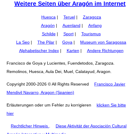
Weitere Seiten über Aragón im Internet
Huesca
|
Teruel
|
Zaragoza
Aragón
|
Auenland
|
Anfang
Schilde
|
Sport
|
Tourismus
La Seo
|
The Pilar
|
Goya
|
Museum von Saragossa
Alphabetischer Index
|
Karten
|
Andere Richtungen
Francisco de Goya y Lucientes, Fuendetodos, Zaragoza.
Remolinos, Huesca, Aula Dei, Muel, Calatayud, Aragon.
Copyright 2000-2026 © All Rights Reserved
Francisco Javier
Mendivil Navarro, Aragon (Spanien)
Erläuterungen oder um Fehler zu korrigieren
klicken Sie bitte
hier
Rechtlicher Hinweis.
.
Diese Aktivität der Asociación Cultural