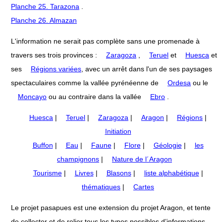
Planche 25. Tarazona
.
Planche 26. Almazan
L'information ne serait pas complète sans une promenade à
travers ses trois provinces :
Zaragoza
,
Teruel
et
Huesca
et
ses
Régions variées
, avec un arrêt dans l'un de ses paysages
spectaculaires comme la vallée pyrénéenne de
Ordesa
ou le
Moncayo
ou au contraire dans la vallée
Ebro
.
Huesca
|
Teruel
|
Zaragoza
|
Aragon
|
Régions
|
Initiation
Buffon
|
Eau
|
Faune
|
Flore
|
Géologie
|
les
champignons
|
Nature de l´Aragon
Tourisme
|
Livres
|
Blasons
|
liste alphabétique
|
thématiques
|
Cartes
Le projet pasapues est une extension du projet Aragon, et tente
de collecter et de relier tous les types possibles d’informations