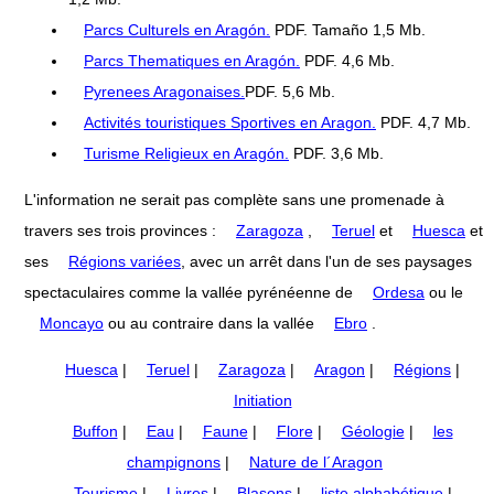
Parcs Culturels en Aragón.
PDF. Tamaño 1,5 Mb.
Parcs Thematiques en Aragón.
PDF. 4,6 Mb.
Pyrenees Aragonaises.
PDF. 5,6 Mb.
Activités touristiques Sportives en Aragon.
PDF. 4,7 Mb.
Turisme Religieux en Aragón.
PDF. 3,6 Mb.
L'information ne serait pas complète sans une promenade à
travers ses trois provinces :
Zaragoza
,
Teruel
et
Huesca
et
ses
Régions variées
, avec un arrêt dans l'un de ses paysages
spectaculaires comme la vallée pyrénéenne de
Ordesa
ou le
Moncayo
ou au contraire dans la vallée
Ebro
.
Huesca
|
Teruel
|
Zaragoza
|
Aragon
|
Régions
|
Initiation
Buffon
|
Eau
|
Faune
|
Flore
|
Géologie
|
les
champignons
|
Nature de l´Aragon
Tourisme
|
Livres
|
Blasons
|
liste alphabétique
|