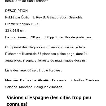
beaux-arts de San Fernando.
DESCRIPTION:
Publié par Édition J. Rey B. Arthaud Succ. Grenoble.
Première édition 1927.
33 x 26.5 cm.
Deux volumes. I: 90 pp. II: 98 pp. + Feuilles de protection.
Comprend des plaques imprimées sur une seule face.
Richement illustré de 67 planches pleine page, dont 24
aquarelles, 9 sépia et le reste de magnifiques dessins.
Liste des lieux où se déroule l'œuvre :
Monzón
.
Barbastro
.
Alcañiz
.
Tarazona
. Tordesillas. Cardona.
Solsona. Manresa. Balaguer. Almazán.
Visions d´Espagne (les cités trop peu
connues)