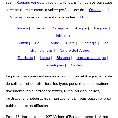
ses
Régions variées
, avec un arrêt dans l'un de ses paysages
spectaculaires comme la vallée pyrénéenne de
Ordesa
ou le
Moncayo
ou au contraire dans la vallée
Ebro
.
Huesca
|
Teruel
|
Zaragoza
|
Aragon
|
Régions
|
Initiation
Buffon
|
Eau
|
Faune
|
Flore
|
Géologie
|
les
champignons
|
Nature de l´Aragon
Tourisme
|
Livres
|
Blasons
|
liste alphabétique
|
thématiques
|
Cartes
Le projet pasapues est une extension du projet Aragon, et tente
de collecter et de relier tous les types possibles d’informations
documentaires sur Aragon: textes, livres, articles, cartes,
illustrations, photographies, narrations, etc., puis passer à la sa
publication et sa diffusion.
Page 18. Introduction. 1927 Visions d'Espagne tome 1. Vernon