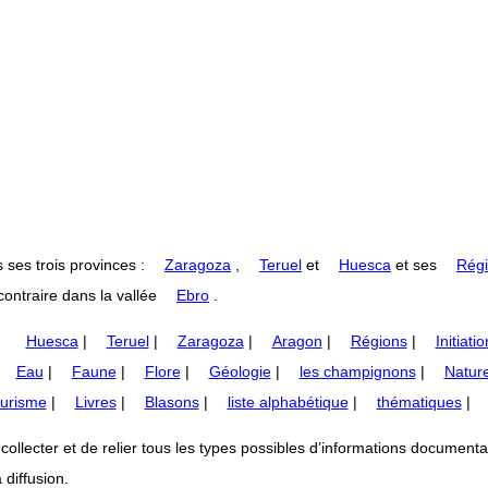
 ses trois provinces :
Zaragoza
,
Teruel
et
Huesca
et ses
Régi
ontraire dans la vallée
Ebro
.
Huesca
|
Teruel
|
Zaragoza
|
Aragon
|
Régions
|
Initiatio
|
Eau
|
Faune
|
Flore
|
Géologie
|
les champignons
|
Nature
urisme
|
Livres
|
Blasons
|
liste alphabétique
|
thématiques
|
lecter et de relier tous les types possibles d’informations documentaires
 diffusion.