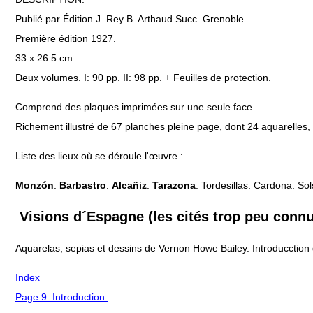
Publié par Édition J. Rey B. Arthaud Succ. Grenoble.
Première édition 1927.
33 x 26.5 cm.
Deux volumes. I: 90 pp. II: 98 pp. + Feuilles de protection.
Comprend des plaques imprimées sur une seule face.
Richement illustré de 67 planches pleine page, dont 24 aquarelles, 
Liste des lieux où se déroule l'œuvre :
Monzón
.
Barbastro
.
Alcañiz
.
Tarazona
. Tordesillas. Cardona. S
Visions d´Espagne (les cités trop peu conn
Aquarelas, sepias et dessins de Vernon Howe Bailey. Introducction
Index
Page 9. Introduction.