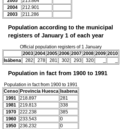
2005
215.864
2004
212.901
2003
211.286
Population according to the municipal
registers of January 1 of each year
Official population registers of 1 January
2003
2004
2005
2006
2007
2008
2009
2010
Isábena
282
278
281
302
293
320
_
_
Population in fact from 1900 to 1991
Population in fact from 1900 to 1991
Censo
Provincia Huesca
Isabena
1991
218.897
281
1981
219.813
338
1970
222.238
385
1960
233.543
0
1950
236.232
0