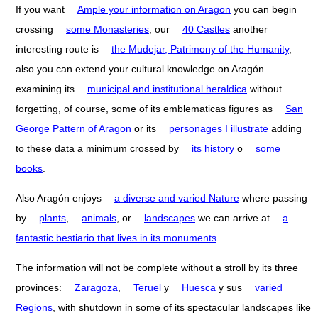
If you want
Ample your information on Aragon
you can begin
crossing
some Monasteries
, our
40 Castles
another
interesting route is
the Mudejar, Patrimony of the Humanity
,
also you can extend your cultural knowledge on Aragón
examining its
municipal and institutional heraldica
without
forgetting, of course, some of its emblematicas figures as
San
George Pattern of Aragon
or its
personages I illustrate
adding
to these data a minimum crossed by
its history
o
some
books
.
Also Aragón enjoys
a diverse and varied Nature
where passing
by
plants
,
animals
, or
landscapes
we can arrive at
a
fantastic bestiario that lives in its monuments
.
The information will not be complete without a stroll by its three
provinces:
Zaragoza
,
Teruel
y
Huesca
y sus
varied
Regions
, with shutdown in some of its spectacular landscapes like