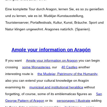
Eine komplette Tour durch Aragon, lernen Sie, es so zu genießen
und zu lernen, wie es ist. Mudéjar-Kunstausstellung,
Touristenserver, Portalfestivals, Kultur, Kunst, Bräuche. Sport und
Natur klingen ungewohnt. Aragones natürlich. (Spanien).
Ample your information on Aragón
If you want
Ample your information on Aragon
you can begin
crossing
some Monasteries
, our
40 Castles
another
interesting route is
the Mudejar, Patrimony of the Humanity
,
also you can extend your cultural knowledge on Aragón
examining its
municipal and institutional heraldica
without
forgetting, of course, some of its emblematicas figures as
San
George Pattern of Aragon
or its
personages I illustrate
adding