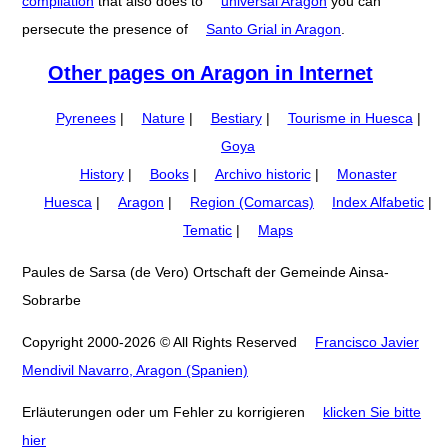
compilation
that also does to
universal Aragon
you can
persecute the presence of
Santo Grial in Aragon
.
Other pages on Aragon in Internet
Pyrenees
|
Nature
|
Bestiary
|
Tourisme in Huesca
|
Goya
History
|
Books
|
Archivo historic
|
Monaster
Huesca
|
Aragon
|
Region (Comarcas)
Index Alfabetic
|
Tematic
|
Maps
Paules de Sarsa (de Vero) Ortschaft der Gemeinde Ainsa-
Sobrarbe
Copyright 2000-2026 © All Rights Reserved
Francisco Javier
Mendivil Navarro, Aragon (Spanien)
Erläuterungen oder um Fehler zu korrigieren
klicken Sie bitte
hier