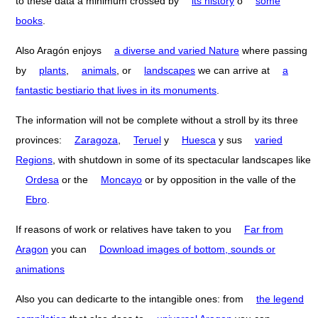
to these data a minimum crossed by
its history
o
some
books
.
Also Aragón enjoys
a diverse and varied Nature
where passing
by
plants
,
animals
, or
landscapes
we can arrive at
a
fantastic bestiario that lives in its monuments
.
The information will not be complete without a stroll by its three
provinces:
Zaragoza
,
Teruel
y
Huesca
y sus
varied
Regions
, with shutdown in some of its spectacular landscapes like
Ordesa
or the
Moncayo
or by opposition in the valle of the
Ebro
.
If reasons of work or relatives have taken to you
Far from
Aragon
you can
Download images of bottom, sounds or
animations
Also you can dedicarte to the intangible ones: from
the legend