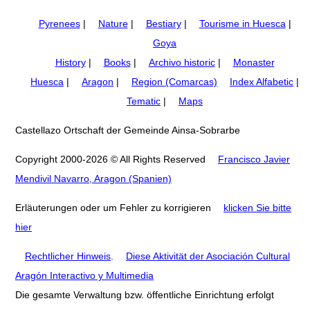
Pyrenees
|
Nature
|
Bestiary
|
Tourisme in Huesca
|
Goya
History
|
Books
|
Archivo historic
|
Monaster
Huesca
|
Aragon
|
Region (Comarcas)
Index Alfabetic
|
Tematic
|
Maps
Castellazo Ortschaft der Gemeinde Ainsa-Sobrarbe
Copyright 2000-2026 © All Rights Reserved
Francisco Javier
Mendivil Navarro, Aragon (Spanien)
Erläuterungen oder um Fehler zu korrigieren
klicken Sie bitte
hier
Rechtlicher Hinweis
.
Diese Aktivität der Asociación Cultural
Aragón Interactivo y Multimedia
Die gesamte Verwaltung bzw. öffentliche Einrichtung erfolgt