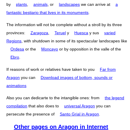
by
plants
,
animals
, or
landscapes
we can arrive at
a
fantastic bestiario that lives in its monuments
.
The information will not be complete without a stroll by its three
provinces:
Zaragoza
,
Teruel
y
Huesca
y sus
varied
Regions
, with shutdown in some of its spectacular landscapes like
Ordesa
or the
Moncayo
or by opposition in the valle of the
Ebro
.
If reasons of work or relatives have taken to you
Far from
Aragon
you can
Download images of bottom, sounds or
animations
Also you can dedicarte to the intangible ones: from
the legend
compilation
that also does to
universal Aragon
you can
persecute the presence of
Santo Grial in Aragon
.
Other pages on Aragon in Internet