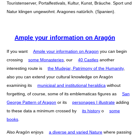
Touristenserver, Portalfestivals, Kultur, Kunst, Bräuche. Sport und
Natur klingen ungewohnt. Aragones natürlich. (Spanien).
Ample your information on Aragón
If you want
Ample your information on Aragon
you can begin
crossing
some Monasteries
, our
40 Castles
another
interesting route is
the Mudejar, Patrimony of the Humanity
,
also you can extend your cultural knowledge on Aragón
examining its
municipal and institutional heraldica
without
forgetting, of course, some of its emblematicas figures as
San
George Pattern of Aragon
or its
personages I illustrate
adding
to these data a minimum crossed by
its history
o
some
books
.
Also Aragón enjoys
a diverse and varied Nature
where passing