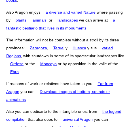
books
.
Also Aragón enjoys
a diverse and varied Nature
where passing
by
plants
,
animals
, or
landscapes
we can arrive at
a
fantastic bestiario that lives in its monuments
.
The information will not be complete without a stroll by its three
provinces:
Zaragoza
,
Teruel
y
Huesca
y sus
varied
Regions
, with shutdown in some of its spectacular landscapes like
Ordesa
or the
Moncayo
or by opposition in the valle of the
Ebro
.
If reasons of work or relatives have taken to you
Far from
Aragon
you can
Download images of bottom, sounds or
animations
Also you can dedicarte to the intangible ones: from
the legend
compilation
that also does to
universal Aragon
you can