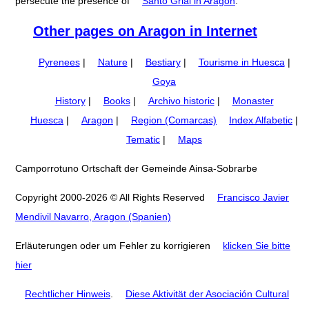
persecute the presence of
Santo Grial in Aragon
.
Other pages on Aragon in Internet
Pyrenees
|
Nature
|
Bestiary
|
Tourisme in Huesca
|
Goya
History
|
Books
|
Archivo historic
|
Monaster
Huesca
|
Aragon
|
Region (Comarcas)
Index Alfabetic
|
Tematic
|
Maps
Camporrotuno Ortschaft der Gemeinde Ainsa-Sobrarbe
Copyright 2000-2026 © All Rights Reserved
Francisco Javier
Mendivil Navarro, Aragon (Spanien)
Erläuterungen oder um Fehler zu korrigieren
klicken Sie bitte
hier
Rechtlicher Hinweis
.
Diese Aktivität der Asociación Cultural