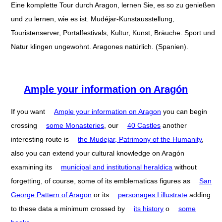
Eine komplette Tour durch Aragon, lernen Sie, es so zu genießen
und zu lernen, wie es ist. Mudéjar-Kunstausstellung,
Touristenserver, Portalfestivals, Kultur, Kunst, Bräuche. Sport und
Natur klingen ungewohnt. Aragones natürlich. (Spanien).
Ample your information on Aragón
If you want
Ample your information on Aragon
you can begin
crossing
some Monasteries
, our
40 Castles
another
interesting route is
the Mudejar, Patrimony of the Humanity
,
also you can extend your cultural knowledge on Aragón
examining its
municipal and institutional heraldica
without
forgetting, of course, some of its emblematicas figures as
San
George Pattern of Aragon
or its
personages I illustrate
adding
to these data a minimum crossed by
its history
o
some