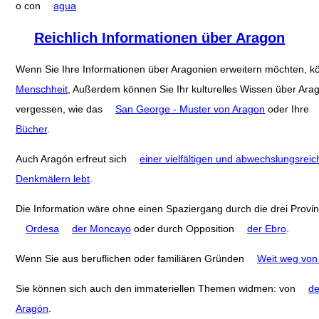
o con
agua
Reichlich Informationen über Aragon
Wenn Sie Ihre Informationen über Aragonien erweitern möchten, 
Menschheit
, Außerdem können Sie Ihr kulturelles Wissen über Ara
vergessen, wie das
San George - Muster von Aragon
oder Ihre
Bücher
.
Auch Aragón erfreut sich
einer vielfältigen und abwechslungsreic
Denkmälern lebt
.
Die Information wäre ohne einen Spaziergang durch die drei Provi
Ordesa
der Moncayo
oder durch Opposition
der Ebro
.
Wenn Sie aus beruflichen oder familiären Gründen
Weit weg von
Sie können sich auch den immateriellen Themen widmen: von
de
Aragón
.