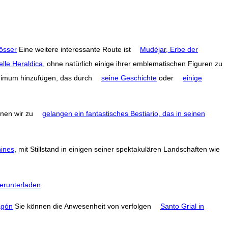
össer
Eine weitere interessante Route ist
Mudéjar, Erbe der
elle Heraldica
, ohne natürlich einige ihrer emblematischen Figuren zu
inimum hinzufügen, das durch
seine Geschichte
oder
einige
nen wir zu
gelangen ein fantastisches Bestiario, das in seinen
ines
, mit Stillstand in einigen seiner spektakulären Landschaften wie
erunterladen
.
agón
Sie können die Anwesenheit von verfolgen
Santo Grial in