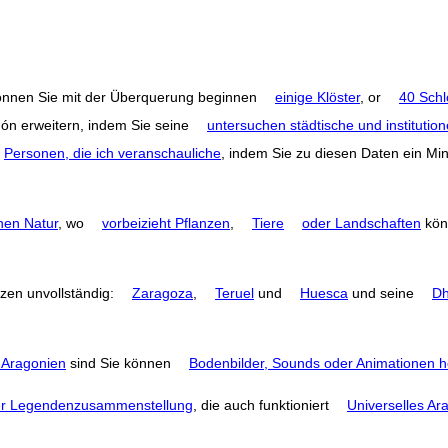
können Sie mit der Überquerung beginnen
einige Klöster
, or
40 Schl
gón erweitern, indem Sie seine
untersuchen städtische und institution
Personen, die ich veranschauliche
, indem Sie zu diesen Daten ein M
hen Natur
, wo
vorbeizieht Pflanzen
,
Tiere
oder Landschaften
kön
nzen unvollständig:
Zaragoza
,
Teruel
und
Huesca
und seine
Dh
 Aragonien
sind Sie können
Bodenbilder, Sounds oder Animationen h
r Legendenzusammenstellung
, die auch funktioniert
Universelles Ar