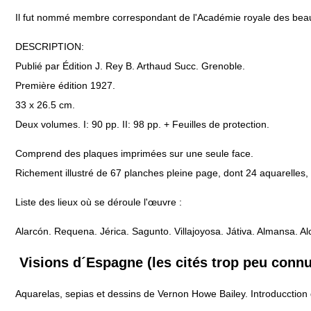
Il fut nommé membre correspondant de l'Académie royale des bea
DESCRIPTION:
Publié par Édition J. Rey B. Arthaud Succ. Grenoble.
Première édition 1927.
33 x 26.5 cm.
Deux volumes. I: 90 pp. II: 98 pp. + Feuilles de protection.
Comprend des plaques imprimées sur une seule face.
Richement illustré de 67 planches pleine page, dont 24 aquarelles, 
Liste des lieux où se déroule l'œuvre :
Alarcón. Requena. Jérica. Sagunto. Villajoyosa. Játiva. Almansa. Al
Visions d´Espagne (les cités trop peu conn
Aquarelas, sepias et dessins de Vernon Howe Bailey. Introducction