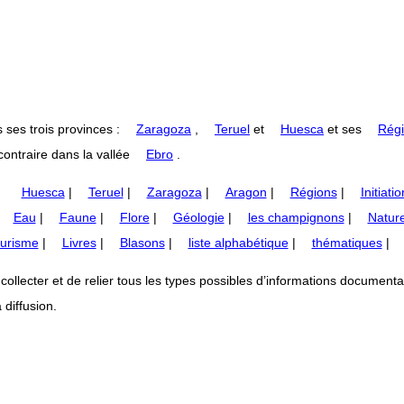
 ses trois provinces :
Zaragoza
,
Teruel
et
Huesca
et ses
Régi
ontraire dans la vallée
Ebro
.
Huesca
|
Teruel
|
Zaragoza
|
Aragon
|
Régions
|
Initiatio
|
Eau
|
Faune
|
Flore
|
Géologie
|
les champignons
|
Nature
urisme
|
Livres
|
Blasons
|
liste alphabétique
|
thématiques
|
lecter et de relier tous les types possibles d’informations documentaires
 diffusion.