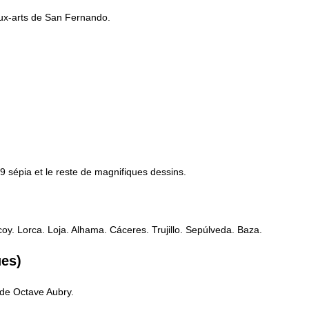
ux-arts de San Fernando.
9 sépia et le reste de magnifiques dessins.
coy. Lorca. Loja. Alhama. Cáceres. Trujillo. Sepúlveda. Baza.
ues)
 de Octave Aubry.