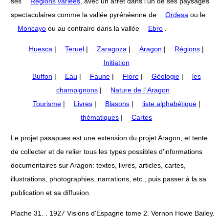
ses
Régions variées
, avec un arrêt dans l'un de ses paysages
spectaculaires comme la vallée pyrénéenne de
Ordesa
ou le
Moncayo
ou au contraire dans la vallée
Ebro
.
Huesca
|
Teruel
|
Zaragoza
|
Aragon
|
Régions
|
Initiation
Buffon
|
Eau
|
Faune
|
Flore
|
Géologie
|
les
champignons
|
Nature de l´Aragon
Tourisme
|
Livres
|
Blasons
|
liste alphabétique
|
thématiques
|
Cartes
Le projet pasapues est une extension du projet Aragon, et tente
de collecter et de relier tous les types possibles d’informations
documentaires sur Aragon: textes, livres, articles, cartes,
illustrations, photographies, narrations, etc., puis passer à la sa
publication et sa diffusion.
Plache 31. . 1927 Visions d'Espagne tome 2. Vernon Howe Bailey.