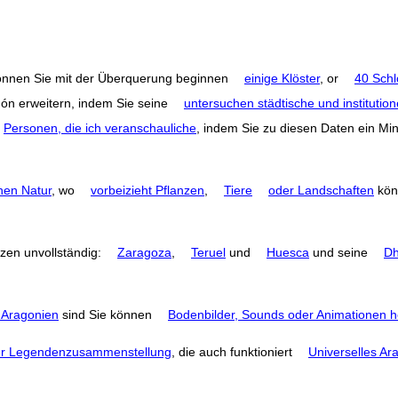
können Sie mit der Überquerung beginnen
einige Klöster
, or
40 Schl
gón erweitern, indem Sie seine
untersuchen städtische und institution
Personen, die ich veranschauliche
, indem Sie zu diesen Daten ein M
hen Natur
, wo
vorbeizieht Pflanzen
,
Tiere
oder Landschaften
kön
nzen unvollständig:
Zaragoza
,
Teruel
und
Huesca
und seine
Dh
 Aragonien
sind Sie können
Bodenbilder, Sounds oder Animationen h
r Legendenzusammenstellung
, die auch funktioniert
Universelles Ar