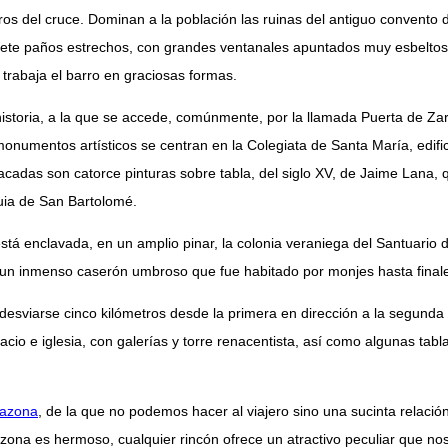
os del cruce. Dominan a la población las ruinas del antiguo convento d
iete paños estrechos, con grandes ventanales apuntados muy esbeltos,
 trabaja el barro en graciosas formas.
historia, a la que se accede, comúnmente, por la llamada Puerta de Za
 monumentos artísticos se centran en la Colegiata de Santa María, edif
cadas son catorce pinturas sobre tabla, del siglo XV, de Jaime Lana, qu
quia de San Bartolomé.
está enclavada, en un amplio pinar, la colonia veraniega del Santuario 
 un inmenso caserón umbroso que fue habitado por monjes hasta finale
 desviarse cinco kilómetros desde la primera en dirección a la segund
io e iglesia, con galerías y torre renacentista, así como algunas tabl
razona
, de la que no podemos hacer al viajero sino una sucinta relación
arazona es hermoso, cualquier rincón ofrece un atractivo peculiar que no