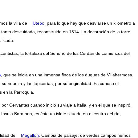
mos la villa de
Utebo
, para lo que hay que desviarse un kilometro a
 tanto descuidada, reconstruida en 1514. La decoración de la torre
plicada.
acentistas, la fortaleza del Señorío de los Cerdán de comienzos del
a
, que se inicia en una inmensa finca de los duques de Villahermosa,
u riqueza y las tapicerías, por su originalidad. Es curioso el
 en la Parroquia.
o por Cervantes cuando inició su viaje a Italia, y en el que se inspiró,
sula Barataria; es éste un islote situado en el centro del río,
alidad de
Magallón
. Cambia de paisaje: de verdes campos hemos