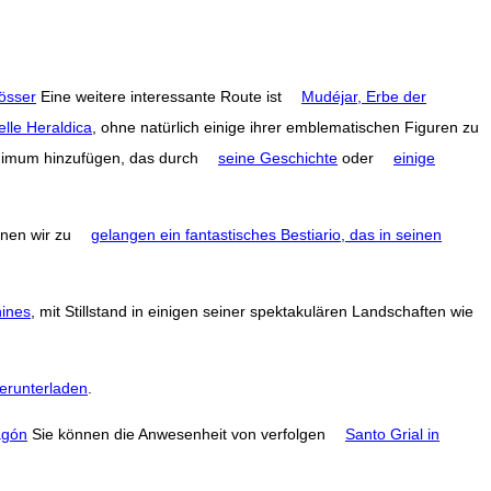
össer
Eine weitere interessante Route ist
Mudéjar, Erbe der
elle Heraldica
, ohne natürlich einige ihrer emblematischen Figuren zu
inimum hinzufügen, das durch
seine Geschichte
oder
einige
nen wir zu
gelangen ein fantastisches Bestiario, das in seinen
ines
, mit Stillstand in einigen seiner spektakulären Landschaften wie
erunterladen
.
agón
Sie können die Anwesenheit von verfolgen
Santo Grial in