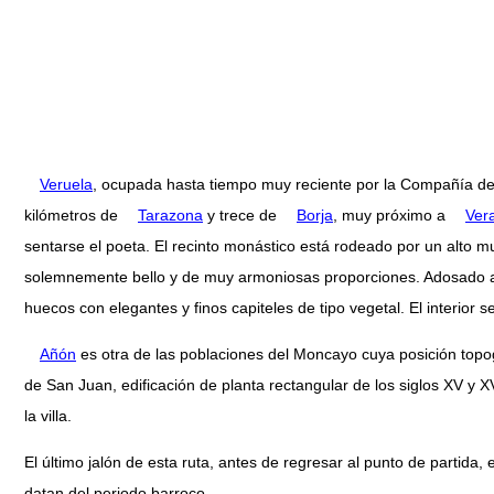
Veruela
, ocupada hasta tiempo muy reciente por la Compañía de J
kilómetros de
Tarazona
y trece de
Borja
, muy próximo a
Ver
sentarse el poeta. El recinto monástico está rodeado por un alto muro
solemnemente bello y de muy armoniosas proporciones. Adosado a la 
huecos con elegantes y finos capiteles de tipo vegetal. El interior
Añón
es otra de las poblaciones del Moncayo cuya posición topog
de San Juan, edificación de planta rectangular de los siglos XV y X
la villa.
El último jalón de esta ruta, antes de regresar al punto de partida,
datan del periodo barroco.