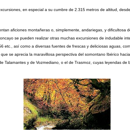
excursiones, en especial a su cumbre de 2.315 metros de altitud, de
tan aficiones montañeras o, simplemente, andariegas, y dificultosa debi
 Moncayo se pueden realizar otras muchas excursiones de indudable in
6 etc., así como a diversas fuentes de frescas y deliciosas aguas, com
 el que se aprecia la maravillosa perspectiva del somontano Ibérico ha
los de Talamantes y de Vozmediano, o el de Trasmoz, cuyas leyendas de