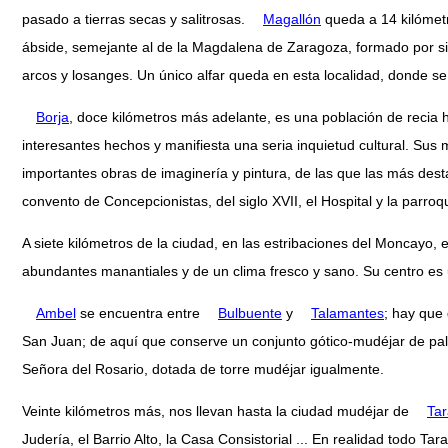
pasado a tierras secas y salitrosas.
Magallón
queda a 14 kilómetr
ábside, semejante al de la Magdalena de Zaragoza, formado por s
arcos y losanges. Un único alfar queda en esta localidad, donde se
Borja
, doce kilómetros más adelante, es una población de recia 
interesantes hechos y manifiesta una seria inquietud cultural. Sus
importantes obras de imaginería y pintura, de las que las más desta
convento de Concepcionistas, del siglo XVII, el Hospital y la parro
A siete kilómetros de la ciudad, en las estribaciones del Moncayo, 
abundantes manantiales y de un clima fresco y sano. Su centro es
Ambel
se encuentra entre
Bulbuente
y
Talamantes
; hay que
San Juan; de aquí que conserve un conjunto gótico-mudéjar de palac
Señora del Rosario, dotada de torre mudéjar igualmente.
Veinte kilómetros más, nos llevan hasta la ciudad mudéjar de
Ta
Judería, el Barrio Alto, la Casa Consistorial ... En realidad todo T