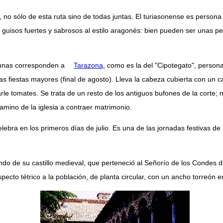
, no sólo de esta ruta sino de todas juntas. El turiasonense es person
 guisos fuertes y sabrosos al estilo aragonés: bien pueden ser unas pe
lgunas corresponden a
Tarazona
, como es la del "Cipotegato", persona
as fiestas mayores (final de agosto). Lleva la cabeza cubierta con un ca
ojarle tomates. Se trata de un resto de los antiguos bufones de la corte
amino de la iglesia a contraer matrimonio.
elebra en los primeros días de julio. Es una de las jornadas festivas de
do de su castillo medieval, que perteneció al Señorío de los Condes de 
cto tétrico a la población, de planta circular, con un ancho torreón en