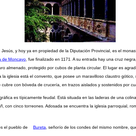
esús, y hoy ya en propiedad de la Diputación Provincial, es el monast
a de Moncayo
, fue finalizado en 1171. A su entrada hay una cruz neg
 almenado, protegido por cubos de planta circular. El lugar es agradable 
iglesia está el convento, que posee un maravilloso claustro gótico, r
 se cubre con bóveda de crucería, en trazos aislados y sostenidos por c
ráfica es típicamente feudal. Está situada en las laderas de una colin
VI, con cinco torreones. Adosada se encuentra la iglesia parroquial, ro
 es el pueblo de
Bureta
, señorío de los condes del mismo nombre, que 