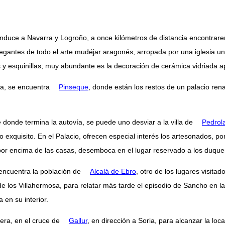
nduce a Navarra y Logroño, a once kilómetros de distancia encontrare
egantes de todo el arte mudéjar aragonés, arropada por una iglesia un
 y esquinillas; muy abundante es la decoración de cerámica vidriada a
da, se encuentra
Pinseque
, donde están los restos de un palacio ren
 donde termina la autovía, se puede uno desviar a la villa de
Pedrol
quisito. En el Palacio, ofrecen especial interés los artesonados, por s
por encima de las casas, desemboca en el lugar reservado a los duques
e encuentra la población de
Alcalá de Ebro
, otro de los lugares visitad
 los Villahermosa, para relatar más tarde el episodio de Sancho en la In
 en su interior.
tera, en el cruce de
Gallur
, en dirección a Soria, para alcanzar la loc