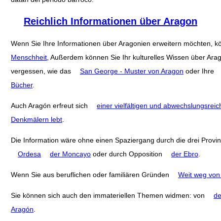
Reichlich Informationen über Aragon
Wenn Sie Ihre Informationen über Aragonien erweitern möchten, 
Menschheit
, Außerdem können Sie Ihr kulturelles Wissen über Ara
vergessen, wie das
San George - Muster von Aragon
oder Ihre
Bücher
.
Auch Aragón erfreut sich
einer vielfältigen und abwechslungsreic
Denkmälern lebt
.
Die Information wäre ohne einen Spaziergang durch die drei Provi
Ordesa
der Moncayo
oder durch Opposition
der Ebro
.
Wenn Sie aus beruflichen oder familiären Gründen
Weit weg von
Sie können sich auch den immateriellen Themen widmen: von
de
Aragón
.