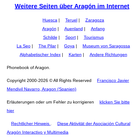
Weitere Seiten über Aragón im Internet
Huesca
|
Teruel
|
Zaragoza
Aragón
|
Auenland
|
Anfang
Schilde
|
Sport
|
Tourismus
La Seo
|
The Pilar
|
Goya
|
Museum von Saragossa
Alphabetischer Index
|
Karten
|
Andere Richtungen
Phonebook of Aragon.
Copyright 2000-2026 © All Rights Reserved
Francisco Javier
Mendivil Navarro, Aragon (Spanien)
Erläuterungen oder um Fehler zu korrigieren
klicken Sie bitte
hier
Rechtlicher Hinweis.
.
Diese Aktivität der Asociación Cultural
Aragón Interactivo y Multimedia