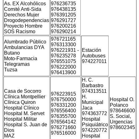
As. EX Alcohólicos
976236735
Comité Anti-Sida
976438135
Derechos Mujer
976391205
Drogodependencias
976291727
Proyecto Hombre
976200216
SOS Racismo
976290214
976721165
Alumbrado Público
976313300
Ambulancias DYA
976221931 -
Estación
Butano
976235278
Autobuses
Moto-Farmacia
976551075
974227011
Telegramas
976222000
Tuzsa
976413900
H. C.
Barbastro
Casa de Socorro
974313511
976223915
Clínica Montpellier
H.
976750000
Hospital O.
Clínica Quiron
Municipal
976331200
Polanco
Hospital Clínico
Jaca
976556400
978646600
Hospital M. Servet
974363772
976355700
S. Social,
Hospital Militar
Hospital
976564142
Urgencias
Hospital S. Juan de
Psiquiátrico
976271660
978602345
Dios
974220772
976516000
MAZ
Hospital