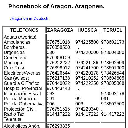
Phonebook of Aragon. Aragonen.
Aragonen in Deutsch
TELEFONOS
ZARAGOZA
HUESCA
TERUEL
Aguas (Averías)
Ambulancias
976751018
974225500
978602173
Bomberos,
976358500
...
...
Urgencias
080
974220000
978604080
Cementerio
976388109
...
---
Municipal
976222222
974221186
978602609
Cruz Roja
976398912
974241700
978601900
Eléctricas/Averías
976426544
974220178
978426544
Gas (avisos)
976217138
974210252
978604605
Guardia C.Tráfico
976440022
974222250
978605368
Hospital Provincial
976443443
...
---
Información Fiscal
092
...
978602178
Policía Municipal
091
091
091
Policía Gubernativa
006
006
978602500
Protección Civil
976751515
974229340
...
Radio Taxi
914417222
914417222
914417222
Telerruta
Alcohólicos Anón.
976293835