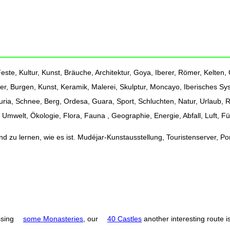
ste, Kultur, Kunst, Bräuche, Architektur, Goya, Iberer, Römer, Kelten, G
er, Burgen, Kunst, Keramik, Malerei, Skulptur, Moncayo, Iberisches Sy
Turia, Schnee, Berg, Ordesa, Guara, Sport, Schluchten, Natur, Urlaub,
Umwelt, Ökologie, Flora, Fauna , Geographie, Energie, Abfall, Luft, F
 zu lernen, wie es ist. Mudéjar-Kunstausstellung, Touristenserver, Port
ssing
some Monasteries
, our
40 Castles
another interesting route i