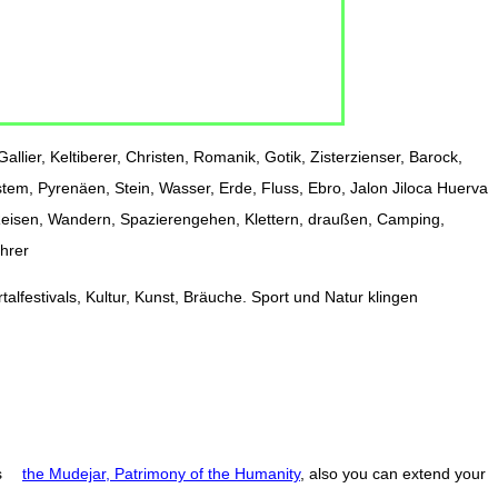
allier, Keltiberer, Christen, Romanik, Gotik, Zisterzienser, Barock,
stem, Pyrenäen, Stein, Wasser, Erde, Fluss, Ebro, Jalon Jiloca Huerva
 Reisen, Wandern, Spazierengehen, Klettern, draußen, Camping,
ührer
alfestivals, Kultur, Kunst, Bräuche. Sport und Natur klingen
s
the Mudejar, Patrimony of the Humanity
, also you can extend your