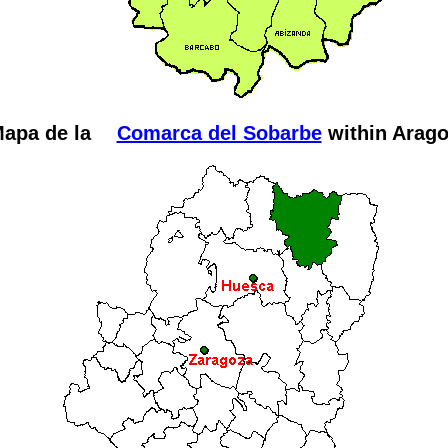
apa de la
Comarca del Sobarbe
within Arag