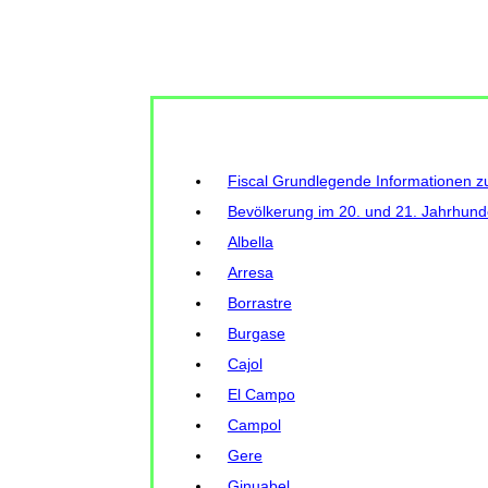
Fiscal Grundlegende Informationen 
Bevölkerung im 20. und 21. Jahrhund
Albella
Arresa
Borrastre
Burgase
Cajol
El Campo
Campol
Gere
Ginuabel