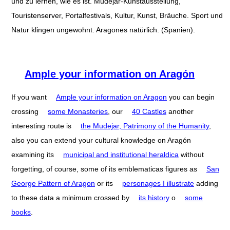
und zu lernen, wie es ist. Mudéjar-Kunstausstellung,
Touristenserver, Portalfestivals, Kultur, Kunst, Bräuche. Sport und
Natur klingen ungewohnt. Aragones natürlich. (Spanien).
Ample your information on Aragón
If you want
Ample your information on Aragon
you can begin
crossing
some Monasteries
, our
40 Castles
another
interesting route is
the Mudejar, Patrimony of the Humanity
,
also you can extend your cultural knowledge on Aragón
examining its
municipal and institutional heraldica
without
forgetting, of course, some of its emblematicas figures as
San
George Pattern of Aragon
or its
personages I illustrate
adding
to these data a minimum crossed by
its history
o
some
books
.