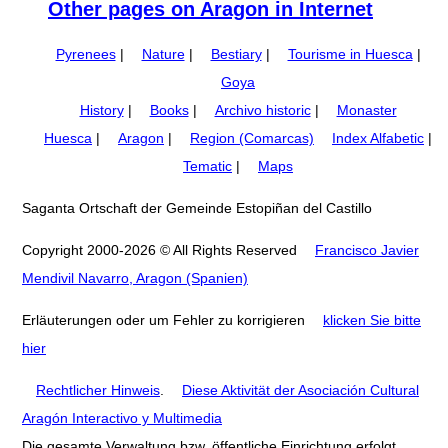
Other pages on Aragon in Internet
Pyrenees
|
Nature
|
Bestiary
|
Tourisme in Huesca
|
Goya
History
|
Books
|
Archivo historic
|
Monaster
Huesca
|
Aragon
|
Region (Comarcas)
Index Alfabetic
|
Tematic
|
Maps
Saganta Ortschaft der Gemeinde Estopiñan del Castillo
Copyright 2000-2026 © All Rights Reserved
Francisco Javier
Mendivil Navarro, Aragon (Spanien)
Erläuterungen oder um Fehler zu korrigieren
klicken Sie bitte
hier
Rechtlicher Hinweis
.
Diese Aktivität der Asociación Cultural
Aragón Interactivo y Multimedia
Die gesamte Verwaltung bzw. öffentliche Einrichtung erfolgt