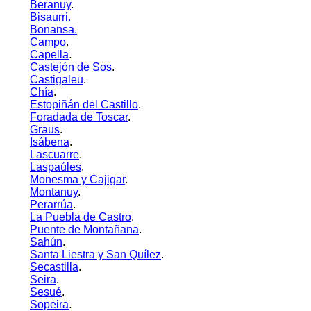
Beranuy
.
Bisaurri.
Bonansa.
Campo
.
Capella
.
Castejón de Sos
.
Castigaleu
.
Chía
.
Estopiñán del Castillo
.
Foradada de Toscar
.
Graus
.
Isábena
.
Lascuarre
.
Laspaúles
.
Monesma y Cajigar
.
Montanuy
.
Perarrúa
.
La Puebla de Castro
.
Puente de Montañana
.
Sahún
.
Santa Liestra y San Quílez
.
Secastilla
.
Seira
.
Sesué
.
Sopeira
.