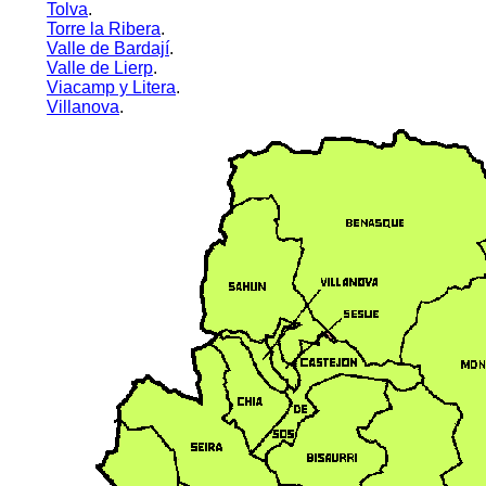
Tolva
.
Torre la Ribera
.
Valle de Bardají
.
Valle de Lierp
.
Viacamp y Litera
.
Villanova
.