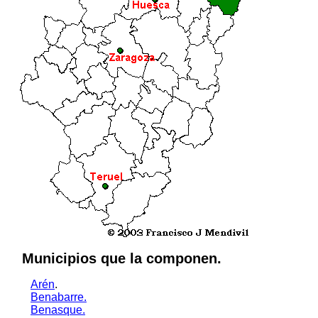
Municipios que la componen.
Arén
.
Benabarre.
Benasque.