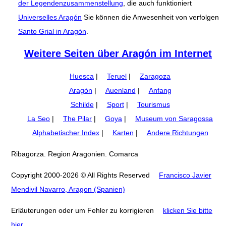
der Legendenzusammenstellung
, die auch funktioniert
Universelles Aragón
Sie können die Anwesenheit von verfolgen
Santo Grial in Aragón
.
Weitere Seiten über Aragón im Internet
Huesca
|
Teruel
|
Zaragoza
Aragón
|
Auenland
|
Anfang
Schilde
|
Sport
|
Tourismus
La Seo
|
The Pilar
|
Goya
|
Museum von Saragossa
Alphabetischer Index
|
Karten
|
Andere Richtungen
Ribagorza. Region Aragonien. Comarca
Copyright 2000-2026 © All Rights Reserved
Francisco Javier
Mendivil Navarro, Aragon (Spanien)
Erläuterungen oder um Fehler zu korrigieren
klicken Sie bitte
hier