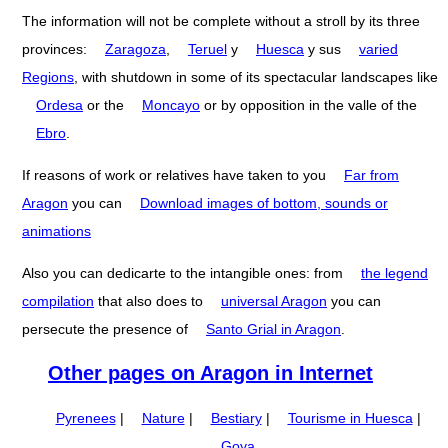
The information will not be complete without a stroll by its three
provinces:
Zaragoza
,
Teruel
y
Huesca
y sus
varied
Regions
, with shutdown in some of its spectacular landscapes like
Ordesa
or the
Moncayo
or by opposition in the valle of the
Ebro
.
If reasons of work or relatives have taken to you
Far from
Aragon
you can
Download images of bottom, sounds or
animations
Also you can dedicarte to the intangible ones: from
the legend
compilation
that also does to
universal Aragon
you can
persecute the presence of
Santo Grial in Aragon
.
Other pages on Aragon in Internet
Pyrenees
|
Nature
|
Bestiary
|
Tourisme in Huesca
|
Goya