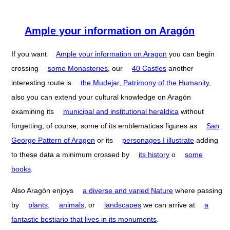
Ample your information on Aragón
If you want
Ample your information on Aragon
you can begin
crossing
some Monasteries
, our
40 Castles
another
interesting route is
the Mudejar, Patrimony of the Humanity
,
also you can extend your cultural knowledge on Aragón
examining its
municipal and institutional heraldica
without
forgetting, of course, some of its emblematicas figures as
San
George Pattern of Aragon
or its
personages I illustrate
adding
to these data a minimum crossed by
its history
o
some
books
.
Also Aragón enjoys
a diverse and varied Nature
where passing
by
plants
,
animals
, or
landscapes
we can arrive at
a
fantastic bestiario that lives in its monuments
.