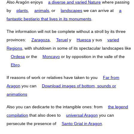
Also Aragón enjoys
a diverse and varied Nature
where passing
by
plants
,
animals
, or
landscapes
we can arrive at
a
fantastic bestiario that lives in its monuments
.
The information will not be complete without a stroll by its three
provinces:
Zaragoza
,
Teruel
y
Huesca
y sus
varied
Regions
, with shutdown in some of its spectacular landscapes like
Ordesa
or the
Moncayo
or by opposition in the valle of the
Ebro
.
If reasons of work or relatives have taken to you
Far from
Aragon
you can
Download images of bottom, sounds or
animations
Also you can dedicarte to the intangible ones: from
the legend
compilation
that also does to
universal Aragon
you can
persecute the presence of
Santo Grial in Aragon
.