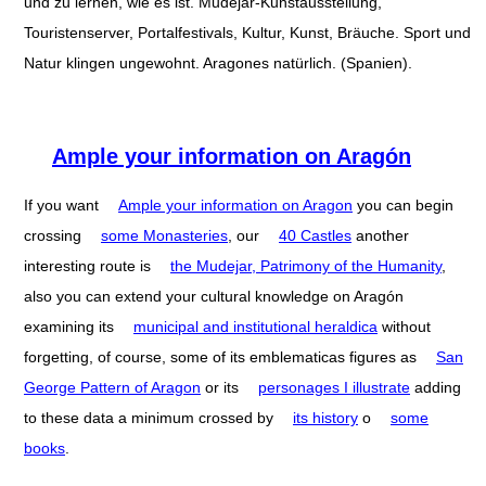
und zu lernen, wie es ist. Mudéjar-Kunstausstellung,
Touristenserver, Portalfestivals, Kultur, Kunst, Bräuche. Sport und
Natur klingen ungewohnt. Aragones natürlich. (Spanien).
Ample your information on Aragón
If you want
Ample your information on Aragon
you can begin
crossing
some Monasteries
, our
40 Castles
another
interesting route is
the Mudejar, Patrimony of the Humanity
,
also you can extend your cultural knowledge on Aragón
examining its
municipal and institutional heraldica
without
forgetting, of course, some of its emblematicas figures as
San
George Pattern of Aragon
or its
personages I illustrate
adding
to these data a minimum crossed by
its history
o
some
books
.