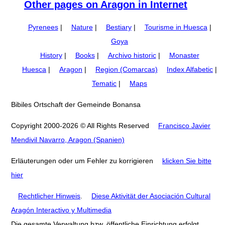
Other pages on Aragon in Internet
Pyrenees
|
Nature
|
Bestiary
|
Tourisme in Huesca
|
Goya
History
|
Books
|
Archivo historic
|
Monaster
Huesca
|
Aragon
|
Region (Comarcas)
Index Alfabetic
|
Tematic
|
Maps
Bibiles Ortschaft der Gemeinde Bonansa
Copyright 2000-2026 © All Rights Reserved
Francisco Javier
Mendivil Navarro, Aragon (Spanien)
Erläuterungen oder um Fehler zu korrigieren
klicken Sie bitte
hier
Rechtlicher Hinweis
.
Diese Aktivität der Asociación Cultural
Aragón Interactivo y Multimedia
Die gesamte Verwaltung bzw. öffentliche Einrichtung erfolgt