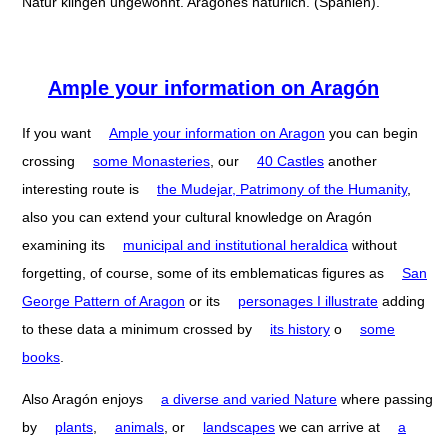
Natur klingen ungewohnt. Aragones natürlich. (Spanien).
Ample your information on Aragón
If you want
Ample your information on Aragon
you can begin
crossing
some Monasteries
, our
40 Castles
another
interesting route is
the Mudejar, Patrimony of the Humanity
,
also you can extend your cultural knowledge on Aragón
examining its
municipal and institutional heraldica
without
forgetting, of course, some of its emblematicas figures as
San
George Pattern of Aragon
or its
personages I illustrate
adding
to these data a minimum crossed by
its history
o
some
books
.
Also Aragón enjoys
a diverse and varied Nature
where passing
by
plants
,
animals
, or
landscapes
we can arrive at
a