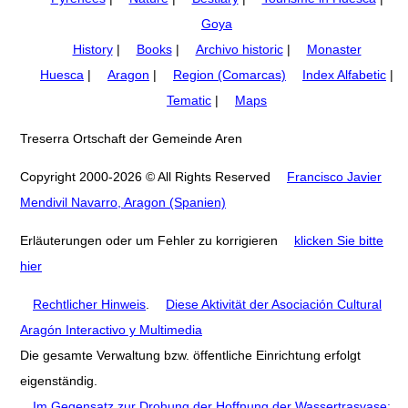
Goya
History
|
Books
|
Archivo historic
|
Monaster
Huesca
|
Aragon
|
Region (Comarcas)
Index Alfabetic
|
Tematic
|
Maps
Treserra Ortschaft der Gemeinde Aren
Copyright 2000-2026 © All Rights Reserved
Francisco Javier
Mendivil Navarro, Aragon (Spanien)
Erläuterungen oder um Fehler zu korrigieren
klicken Sie bitte
hier
Rechtlicher Hinweis
.
Diese Aktivität der Asociación Cultural
Aragón Interactivo y Multimedia
Die gesamte Verwaltung bzw. öffentliche Einrichtung erfolgt
eigenständig.
Im Gegensatz zur Drohung der Hoffnung der Wassertrasvase: