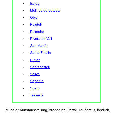
Iscles
Molinos de Betesa
Obis
Puigtell
Puimolar
Rivera de Vall
San Martín
Santa Eulalia
El Sas
Sobrecastell
Soliva
Soperun
Suerri
Treserra
Mudejar-Kunstausstellung, Aragonien, Portal, Tourismus, ländlich,