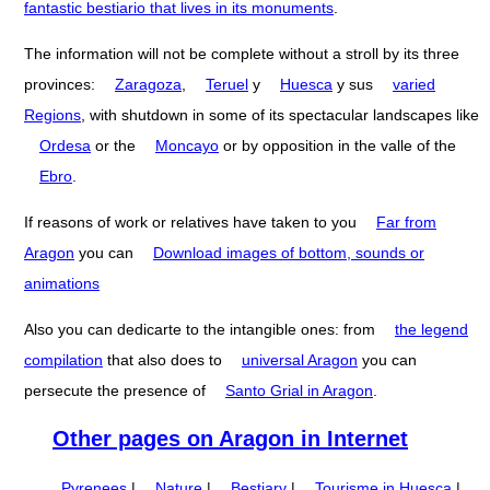
fantastic bestiario that lives in its monuments
.
The information will not be complete without a stroll by its three
provinces:
Zaragoza
,
Teruel
y
Huesca
y sus
varied
Regions
, with shutdown in some of its spectacular landscapes like
Ordesa
or the
Moncayo
or by opposition in the valle of the
Ebro
.
If reasons of work or relatives have taken to you
Far from
Aragon
you can
Download images of bottom, sounds or
animations
Also you can dedicarte to the intangible ones: from
the legend
compilation
that also does to
universal Aragon
you can
persecute the presence of
Santo Grial in Aragon
.
Other pages on Aragon in Internet
Pyrenees
|
Nature
|
Bestiary
|
Tourisme in Huesca
|