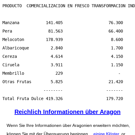
PRODUCTO  COMERCIALIZACION EN FRESCO TRANSFORMACION IND
Manzana           141.405                   76.300     
Pera               81.563                   66.400     
Melocoton         178.939                    8.600     
Albaricoque         2.840                    1.700     
Cereza              4.614                    4.150     
Ciruela             3.911                    1.150     
Membrillo             229                       -      
Otras Frutas        5.825                   21.420     
                 --------                  -------     
Reichlich Informationen über Aragon
Wenn Sie Ihre Informationen über Aragonien erweitern möchten,
können Sie mit der Überquerung beginnen
einige Klöster
, or