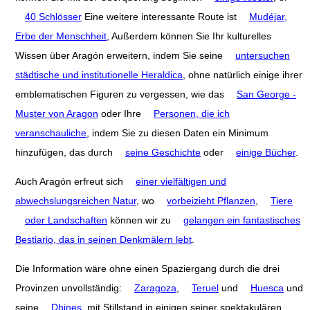
40 Schlösser
Eine weitere interessante Route ist
Mudéjar,
Erbe der Menschheit
, Außerdem können Sie Ihr kulturelles
Wissen über Aragón erweitern, indem Sie seine
untersuchen
städtische und institutionelle Heraldica
, ohne natürlich einige ihrer
emblematischen Figuren zu vergessen, wie das
San George -
Muster von Aragon
oder Ihre
Personen, die ich
veranschauliche
, indem Sie zu diesen Daten ein Minimum
hinzufügen, das durch
seine Geschichte
oder
einige Bücher
.
Auch Aragón erfreut sich
einer vielfältigen und
abwechslungsreichen Natur
, wo
vorbeizieht Pflanzen
,
Tiere
oder Landschaften
können wir zu
gelangen ein fantastisches
Bestiario, das in seinen Denkmälern lebt
.
Die Information wäre ohne einen Spaziergang durch die drei
Provinzen unvollständig:
Zaragoza
,
Teruel
und
Huesca
und
seine
Dhines
, mit Stillstand in einigen seiner spektakulären