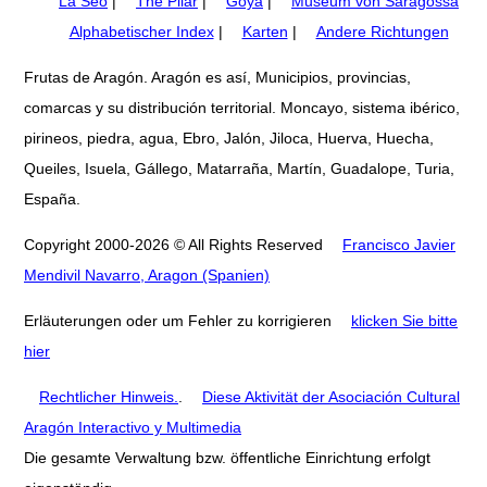
La Seo
|
The Pilar
|
Goya
|
Museum von Saragossa
Alphabetischer Index
|
Karten
|
Andere Richtungen
Frutas de Aragón. Aragón es así, Municipios, provincias,
comarcas y su distribución territorial. Moncayo, sistema ibérico,
pirineos, piedra, agua, Ebro, Jalón, Jiloca, Huerva, Huecha,
Queiles, Isuela, Gállego, Matarraña, Martín, Guadalope, Turia,
España.
Copyright 2000-2026 © All Rights Reserved
Francisco Javier
Mendivil Navarro, Aragon (Spanien)
Erläuterungen oder um Fehler zu korrigieren
klicken Sie bitte
hier
Rechtlicher Hinweis.
.
Diese Aktivität der Asociación Cultural
Aragón Interactivo y Multimedia
Die gesamte Verwaltung bzw. öffentliche Einrichtung erfolgt