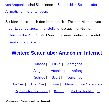
von Aragonien
sind Sie können
Bodenbilder, Sounds oder
Animationen herunterladen
.
Sie können sich auch den immateriellen Themen widmen: von
der Legendenzusammenstellung
, die auch funktioniert
Universelles Aragón
Sie können die Anwesenheit von verfolgen
Santo Grial in Aragón
.
Weitere Seiten über Aragón im Internet
Huesca
|
Teruel
|
Zaragoza
Aragón
|
Auenland
|
Anfang
Schilde
|
Sport
|
Tourismus
La Seo
|
The Pilar
|
Goya
|
Museum von Saragossa
Alphabetischer Index
|
Karten
|
Andere Richtungen
Museum Provincial de Teruel.