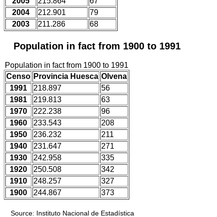
2005
215.864
67
2004
212.901
79
2003
211.286
68
Population in fact from 1900 to 1991
Population in fact from 1900 to 1991
Censo
Provincia Huesca
Olvena
1991
218.897
56
1981
219.813
63
1970
222.238
96
1960
233.543
208
1950
236.232
211
1940
231.647
271
1930
242.958
335
1920
250.508
342
1910
248.257
327
1900
244.867
373
Source: Instituto Nacional de Estadística