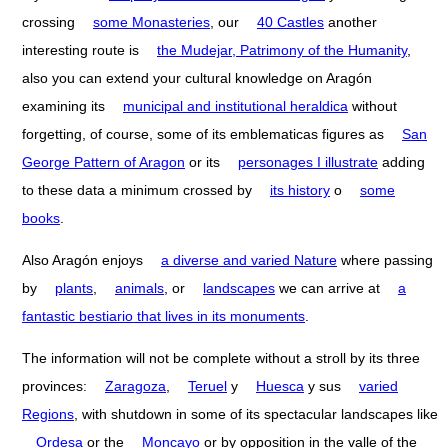
crossing
some Monasteries
, our
40 Castles
another
interesting route is
the Mudejar, Patrimony of the Humanity
,
also you can extend your cultural knowledge on Aragón
examining its
municipal and institutional heraldica
without
forgetting, of course, some of its emblematicas figures as
San
George Pattern of Aragon
or its
personages I illustrate
adding
to these data a minimum crossed by
its history
o
some
books
.
Also Aragón enjoys
a diverse and varied Nature
where passing
by
plants
,
animals
, or
landscapes
we can arrive at
a
fantastic bestiario that lives in its monuments
.
The information will not be complete without a stroll by its three
provinces:
Zaragoza
,
Teruel
y
Huesca
y sus
varied
Regions
, with shutdown in some of its spectacular landscapes like
Ordesa
or the
Moncayo
or by opposition in the valle of the