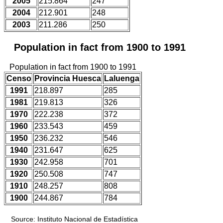
2005
215.864
247
2004
212.901
248
2003
211.286
250
Population in fact from 1900 to 1991
Population in fact from 1900 to 1991
Censo
Provincia Huesca
Laluenga
1991
218.897
285
1981
219.813
326
1970
222.238
372
1960
233.543
459
1950
236.232
546
1940
231.647
625
1930
242.958
701
1920
250.508
747
1910
248.257
808
1900
244.867
784
Source: Instituto Nacional de Estadística