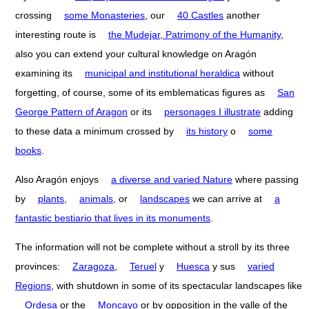
crossing
some Monasteries
, our
40 Castles
another
interesting route is
the Mudejar, Patrimony of the Humanity
,
also you can extend your cultural knowledge on Aragón
examining its
municipal and institutional heraldica
without
forgetting, of course, some of its emblematicas figures as
San
George Pattern of Aragon
or its
personages I illustrate
adding
to these data a minimum crossed by
its history
o
some
books
.
Also Aragón enjoys
a diverse and varied Nature
where passing
by
plants
,
animals
, or
landscapes
we can arrive at
a
fantastic bestiario that lives in its monuments
.
The information will not be complete without a stroll by its three
provinces:
Zaragoza
,
Teruel
y
Huesca
y sus
varied
Regions
, with shutdown in some of its spectacular landscapes like
Ordesa
or the
Moncayo
or by opposition in the valle of the