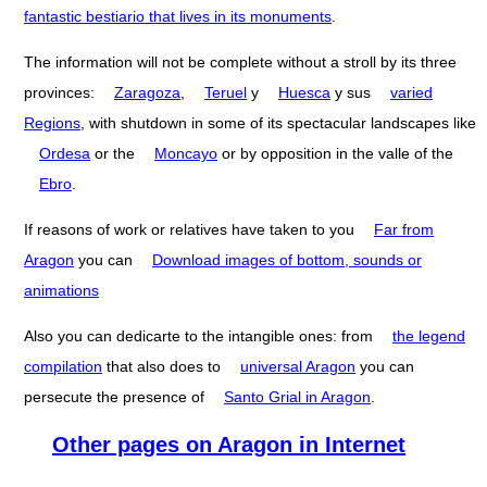
fantastic bestiario that lives in its monuments
.
The information will not be complete without a stroll by its three
provinces:
Zaragoza
,
Teruel
y
Huesca
y sus
varied
Regions
, with shutdown in some of its spectacular landscapes like
Ordesa
or the
Moncayo
or by opposition in the valle of the
Ebro
.
If reasons of work or relatives have taken to you
Far from
Aragon
you can
Download images of bottom, sounds or
animations
Also you can dedicarte to the intangible ones: from
the legend
compilation
that also does to
universal Aragon
you can
persecute the presence of
Santo Grial in Aragon
.
Other pages on Aragon in Internet