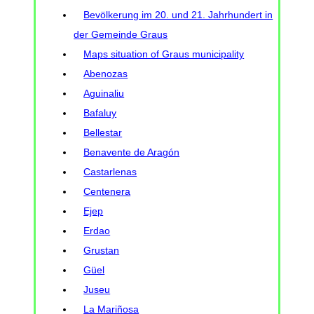
Bevölkerung im 20. und 21. Jahrhundert in
der Gemeinde Graus
Maps situation of Graus municipality
Abenozas
Aguinaliu
Bafaluy
Bellestar
Benavente de Aragón
Castarlenas
Centenera
Ejep
Erdao
Grustan
Güel
Juseu
La Mariñosa