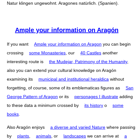
Natur klingen ungewohnt. Aragones natürlich. (Spanien).
Ample your information on Aragón
If you want
Ample your information on Aragon
you can begin
crossing
some Monasteries
, our
40 Castles
another
interesting route is
the Mudejar, Patrimony of the Humanity
,
also you can extend your cultural knowledge on Aragón
examining its
municipal and institutional heraldica
without
forgetting, of course, some of its emblematicas figures as
San
George Pattern of Aragon
or its
personages I illustrate
adding
to these data a minimum crossed by
its history
o
some
books
.
Also Aragón enjoys
a diverse and varied Nature
where passing
by
plants
,
animals
, or
landscapes
we can arrive at
a