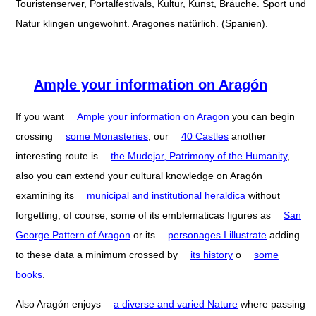
Touristenserver, Portalfestivals, Kultur, Kunst, Bräuche. Sport und
Natur klingen ungewohnt. Aragones natürlich. (Spanien).
Ample your information on Aragón
If you want
Ample your information on Aragon
you can begin
crossing
some Monasteries
, our
40 Castles
another
interesting route is
the Mudejar, Patrimony of the Humanity
,
also you can extend your cultural knowledge on Aragón
examining its
municipal and institutional heraldica
without
forgetting, of course, some of its emblematicas figures as
San
George Pattern of Aragon
or its
personages I illustrate
adding
to these data a minimum crossed by
its history
o
some
books
.
Also Aragón enjoys
a diverse and varied Nature
where passing