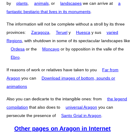
by
plants
,
animals
, or
landscapes
we can arrive at
a
fantastic bestiario that lives in its monuments
.
The information will not be complete without a stroll by its three
provinces:
Zaragoza
,
Teruel
y
Huesca
y sus
varied
Regions
, with shutdown in some of its spectacular landscapes like
Ordesa
or the
Moncayo
or by opposition in the valle of the
Ebro
.
If reasons of work or relatives have taken to you
Far from
Aragon
you can
Download images of bottom, sounds or
animations
Also you can dedicarte to the intangible ones: from
the legend
compilation
that also does to
universal Aragon
you can
persecute the presence of
Santo Grial in Aragon
.
Other pages on Aragon in Internet