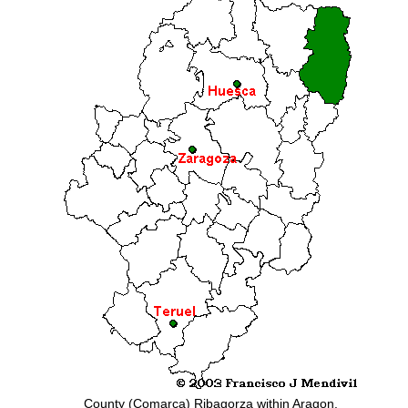
County (Comarca) Ribagorza within Aragon.