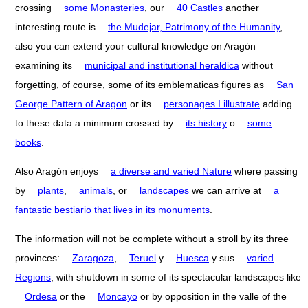
crossing
some Monasteries
, our
40 Castles
another
interesting route is
the Mudejar, Patrimony of the Humanity
,
also you can extend your cultural knowledge on Aragón
examining its
municipal and institutional heraldica
without
forgetting, of course, some of its emblematicas figures as
San
George Pattern of Aragon
or its
personages I illustrate
adding
to these data a minimum crossed by
its history
o
some
books
.
Also Aragón enjoys
a diverse and varied Nature
where passing
by
plants
,
animals
, or
landscapes
we can arrive at
a
fantastic bestiario that lives in its monuments
.
The information will not be complete without a stroll by its three
provinces:
Zaragoza
,
Teruel
y
Huesca
y sus
varied
Regions
, with shutdown in some of its spectacular landscapes like
Ordesa
or the
Moncayo
or by opposition in the valle of the