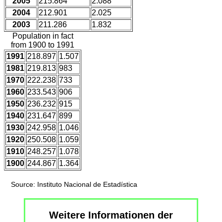
2005
215.864
2.088
2004
212.901
2.025
2003
211.286
1.832
Population in fact
from 1900 to 1991
1991
218.897
1.507
1981
219.813
983
1970
222.238
733
1960
233.543
906
1950
236.232
915
1940
231.647
899
1930
242.958
1.046
1920
250.508
1.059
1910
248.257
1.078
1900
244.867
1.364
Source: Instituto Nacional de Estadística
Weitere Informationen der