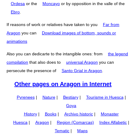
Ordesa
or the
Moncayo
or by opposition in the valle of the
Ebro
.
If reasons of work or relatives have taken to you
Far from
Aragon
you can
Download images of bottom, sounds or
animations
Also you can dedicarte to the intangible ones: from
the legend
compilation
that also does to
universal Aragon
you can
persecute the presence of
Santo Grial in Aragon
.
Other pages on Aragon in Internet
Pyrenees
|
Nature
|
Bestiary
|
Tourisme in Huesca
|
Goya
History
|
Books
|
Archivo historic
|
Monaster
Huesca
|
Aragon
|
Region (Comarcas)
Index Alfabetic
|
Tematic
|
Maps