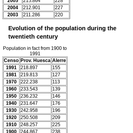
2005
215.864
228
2004
212.901
227
2003
211.286
220
Evolution of the population during the
twentieth century
Population in fact from 1900 to
1991
Censo
Prov. Huesca
Alerre
1991
218.897
155
1981
219.813
127
1970
222.238
113
1960
233.543
139
1950
236.232
146
1940
231.647
176
1930
242.958
196
1920
250.508
209
1910
248.257
225
1900
244.867
238