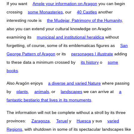
If you want
Ample your information on Aragon
you can begin
crossing
some Monasteries
, our
40 Castles
another
interesting route is
the Mudejar, Patrimony of the Humanity
,
also you can extend your cultural knowledge on Aragón
examining its
municipal and institutional heraldica
without
forgetting, of course, some of its emblematicas figures as
San
George Pattern of Aragon
or its
personages I illustrate
adding
to these data a minimum crossed by
its history
o
some
books
.
Also Aragón enjoys
a diverse and varied Nature
where passing
by
plants
,
animals
, or
landscapes
we can arrive at
a
fantastic bestiario that lives in its monuments
.
The information will not be complete without a stroll by its three
provinces:
Zaragoza
,
Teruel
y
Huesca
y sus
varied
Regions
, with shutdown in some of its spectacular landscapes like