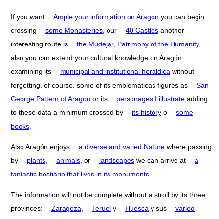
If you want
Ample your information on Aragon
you can begin
crossing
some Monasteries
, our
40 Castles
another
interesting route is
the Mudejar, Patrimony of the Humanity
,
also you can extend your cultural knowledge on Aragón
examining its
municipal and institutional heraldica
without
forgetting, of course, some of its emblematicas figures as
San
George Pattern of Aragon
or its
personages I illustrate
adding
to these data a minimum crossed by
its history
o
some
books
.
Also Aragón enjoys
a diverse and varied Nature
where passing
by
plants
,
animals
, or
landscapes
we can arrive at
a
fantastic bestiario that lives in its monuments
.
The information will not be complete without a stroll by its three
provinces:
Zaragoza
,
Teruel
y
Huesca
y sus
varied