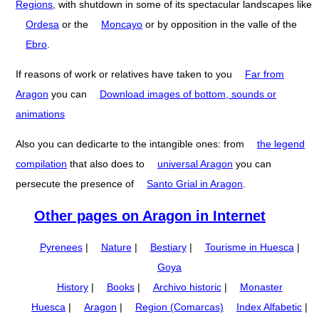
Regions
, with shutdown in some of its spectacular landscapes like
Ordesa
or the
Moncayo
or by opposition in the valle of the
Ebro
.
If reasons of work or relatives have taken to you
Far from
Aragon
you can
Download images of bottom, sounds or
animations
Also you can dedicarte to the intangible ones: from
the legend
compilation
that also does to
universal Aragon
you can
persecute the presence of
Santo Grial in Aragon
.
Other pages on Aragon in Internet
Pyrenees
|
Nature
|
Bestiary
|
Tourisme in Huesca
|
Goya
History
|
Books
|
Archivo historic
|
Monaster
Huesca
|
Aragon
|
Region (Comarcas)
Index Alfabetic
|