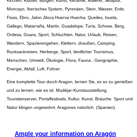
Kirchen, Klöster, Burgen, Kunst, Keramik, Malerei, Skulptur,
Moncayo, Iberisches System, Pyrenäen, Stein, Wasser, Erde,
Fluss, Ebro, Jalon Jiloca Huerva Huecha, Queiles, Isuela,
Gallego, Matarraña, Martin, Guadalope, Turia, Schnee, Berg,
Ordesa, Guara, Sport, Schluchten, Natur, Urlaub, Reisen,
Wandern, Spazierengehen, Klettern, draußen, Camping,
Rucksackreisen, Herberge, Sport, ländlicher Tourismus,
Menschen, Umwelt, Ökologie, Flora, Fauna , Geographie,
Energie, Abfall, Luft, Führer
Eine komplette Tour durch Aragon, lernen Sie, es so zu genießen
und zu lernen, wie es ist. Mudéjar-Kunstausstellung,
Touristenserver, Portalfestivals, Kultur, Kunst, Bräuche. Sport und
Natur klingen ungewohnt. Aragones natürlich. (Spanien).
Ample your information on Aragón