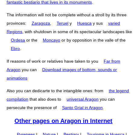
fantastic bestiario that lives in its monuments
.
The information will not be complete without a stroll by its three
provinces:
Zaragoza
,
Teruel
y
Huesca
y sus
varied
Regions
, with shutdown in some of its spectacular landscapes like
Ordesa
or the
Moncayo
or by opposition in the valle of the
Ebro
.
If reasons of work or relatives have taken to you
Far from
Aragon
you can
Download images of bottom, sounds or
animations
Also you can dedicarte to the intangible ones: from
the legend
compilation
that also does to
universal Aragon
you can
persecute the presence of
Santo Grial in Aragon
.
Other pages on Aragon in Internet
Pyrenees
|
Nature
|
Bestiary
|
Tourisme in Huesca
|