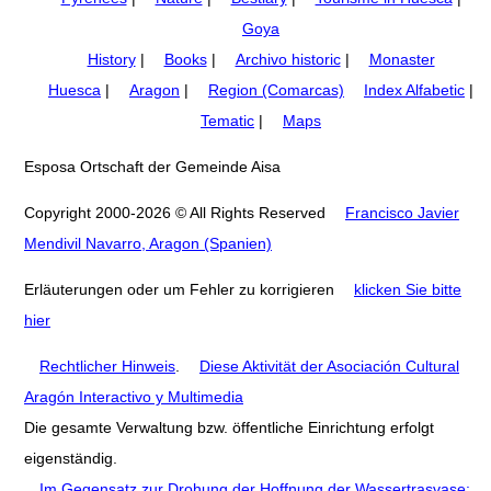
Goya
History
|
Books
|
Archivo historic
|
Monaster
Huesca
|
Aragon
|
Region (Comarcas)
Index Alfabetic
|
Tematic
|
Maps
Esposa Ortschaft der Gemeinde Aisa
Copyright 2000-2026 © All Rights Reserved
Francisco Javier
Mendivil Navarro, Aragon (Spanien)
Erläuterungen oder um Fehler zu korrigieren
klicken Sie bitte
hier
Rechtlicher Hinweis
.
Diese Aktivität der Asociación Cultural
Aragón Interactivo y Multimedia
Die gesamte Verwaltung bzw. öffentliche Einrichtung erfolgt
eigenständig.
Im Gegensatz zur Drohung der Hoffnung der Wassertrasvase: