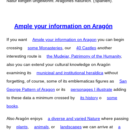
Natur klingen ungewohnt. Aragones natürlich. (Spanien).
Ample your information on Aragón
If you want
Ample your information on Aragon
you can begin
crossing
some Monasteries
, our
40 Castles
another
interesting route is
the Mudejar, Patrimony of the Humanity
,
also you can extend your cultural knowledge on Aragón
examining its
municipal and institutional heraldica
without
forgetting, of course, some of its emblematicas figures as
San
George Pattern of Aragon
or its
personages I illustrate
adding
to these data a minimum crossed by
its history
o
some
books
.
Also Aragón enjoys
a diverse and varied Nature
where passing
by
plants
,
animals
, or
landscapes
we can arrive at
a