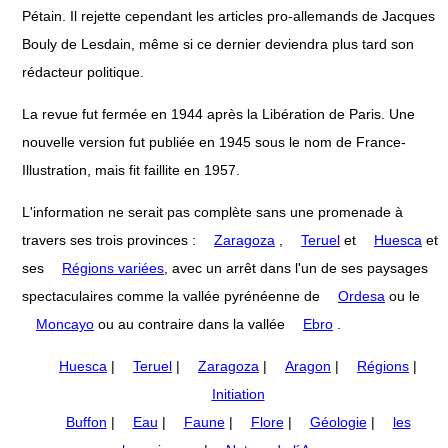
Pétain. Il rejette cependant les articles pro-allemands de Jacques
Bouly de Lesdain, même si ce dernier deviendra plus tard son
rédacteur politique.
La revue fut fermée en 1944 après la Libération de Paris. Une
nouvelle version fut publiée en 1945 sous le nom de France-
Illustration, mais fit faillite en 1957.
L'information ne serait pas complète sans une promenade à
travers ses trois provinces :
Zaragoza
,
Teruel
et
Huesca
et
ses
Régions variées
, avec un arrêt dans l'un de ses paysages
spectaculaires comme la vallée pyrénéenne de
Ordesa
ou le
Moncayo
ou au contraire dans la vallée
Ebro
.
Huesca
|
Teruel
|
Zaragoza
|
Aragon
|
Régions
|
Initiation
Buffon
|
Eau
|
Faune
|
Flore
|
Géologie
|
les