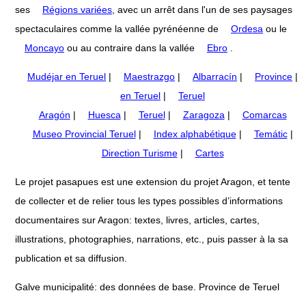
ses
Régions variées
, avec un arrêt dans l'un de ses paysages
spectaculaires comme la vallée pyrénéenne de
Ordesa
ou le
Moncayo
ou au contraire dans la vallée
Ebro
.
Mudéjar en Teruel
|
Maestrazgo
|
Albarracín
|
Province
|
en Teruel
|
Teruel
Aragón
|
Huesca
|
Teruel
|
Zaragoza
|
Comarcas
Museo Provincial Teruel
|
Index alphabétique
|
Temátic
|
Direction Turisme
|
Cartes
Le projet pasapues est une extension du projet Aragon, et tente
de collecter et de relier tous les types possibles d’informations
documentaires sur Aragon: textes, livres, articles, cartes,
illustrations, photographies, narrations, etc., puis passer à la sa
publication et sa diffusion.
Galve municipalité: des données de base. Province de Teruel