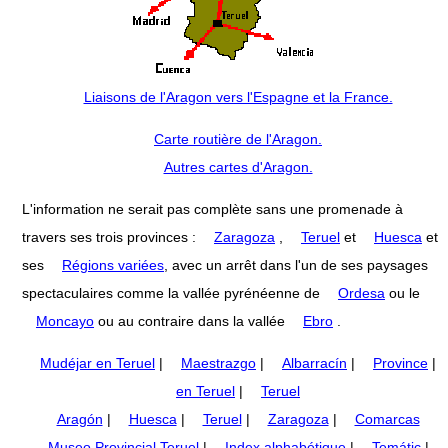
Liaisons de l'Aragon vers l'Espagne et la France.
Carte routière de l'Aragon.
Autres cartes d'Aragon.
L'information ne serait pas complète sans une promenade à
travers ses trois provinces :
Zaragoza
,
Teruel
et
Huesca
et
ses
Régions variées
, avec un arrêt dans l'un de ses paysages
spectaculaires comme la vallée pyrénéenne de
Ordesa
ou le
Moncayo
ou au contraire dans la vallée
Ebro
.
Mudéjar en Teruel
|
Maestrazgo
|
Albarracín
|
Province
|
en Teruel
|
Teruel
Aragón
|
Huesca
|
Teruel
|
Zaragoza
|
Comarcas
Museo Provincial Teruel
|
Index alphabétique
|
Temátic
|