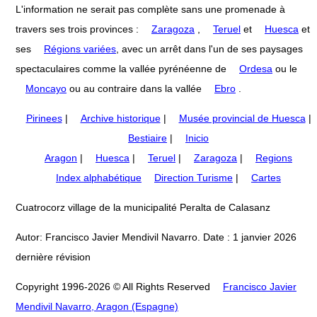
L'information ne serait pas complète sans une promenade à
travers ses trois provinces :
Zaragoza
,
Teruel
et
Huesca
et
ses
Régions variées
, avec un arrêt dans l'un de ses paysages
spectaculaires comme la vallée pyrénéenne de
Ordesa
ou le
Moncayo
ou au contraire dans la vallée
Ebro
.
Pirinees
|
Archive historique
|
Musée provincial de Huesca
|
Bestiaire
|
Inicio
Aragon
|
Huesca
|
Teruel
|
Zaragoza
|
Regions
Index alphabétique
Direction Turisme
|
Cartes
Cuatrocorz village de la municipalité Peralta de Calasanz
Autor: Francisco Javier Mendivil Navarro. Date : 1 janvier 2026
dernière révision
Copyright 1996-2026 © All Rights Reserved
Francisco Javier
Mendivil Navarro, Aragon (Espagne)