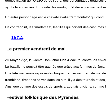
domestication de l'ONSO ou de l'ours, des personnages déguisés e
symbole et gardien du monde des morts, qu'il libère précisément en 
Un autre personnage est le cheval-cavalier "ammontato" qui condui
En contrepoint, les "madamas", les filles qui portent des costumes 
JACA
.
Le premier vendredi de mai.
Au Moyen Âge, le Comte Don Aznar luch & eacute; contre les envahi
La bataille ne pouvait être gagnée que grâce aux femmes de Jaca, q
Une fête médiévale représente chaque premier vendredi de mai de c
tromblons, tirent des salves dans les airs. Il y a des tournois et d
Ainsi que comme des essais de sports aragonais anciens, comme le 
Festival folklorique des Pyrénées