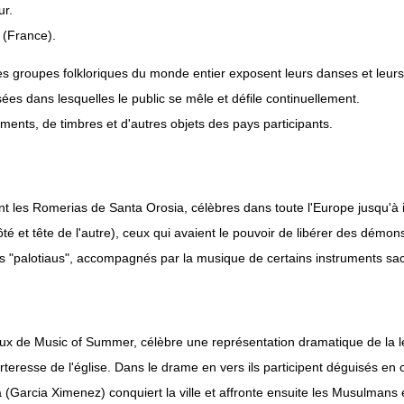
ur.
 (France).
s groupes folkloriques du monde entier exposent leurs danses et leurs
es dans lesquelles le public se mêle et défile continuellement.
uments, de timbres et d'autres objets des pays participants.
ent les Romerias de Santa Orosia, célèbres dans toute l'Europe jusqu'à 
é et tête de l'autre), ceux qui avaient le pouvoir de libérer des démons l
"palotiaus", accompagnés par la musique de certains instruments sacrés e
onaux de Music of Summer, célèbre une représentation dramatique de la 
-forteresse de l'église. Dans le drame en vers ils participent déguisés 
a (Garcia Ximenez) conquiert la ville et affronte ensuite les Musulmans