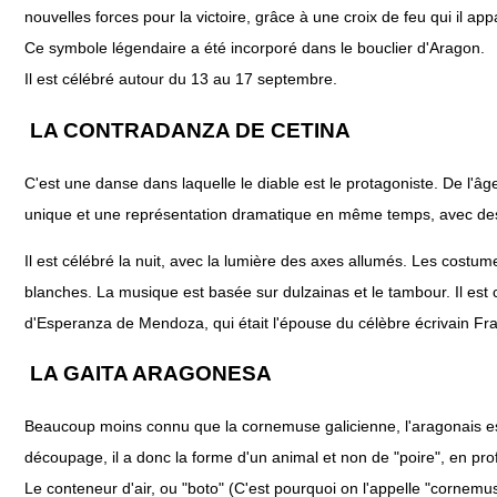
nouvelles forces pour la victoire, grâce à une croix de feu qui il ap
Ce symbole légendaire a été incorporé dans le bouclier d'Aragon.
Il est célébré autour du 13 au 17 septembre.
LA CONTRADANZA DE CETINA
C'est une danse dans laquelle le diable est le protagoniste. De l'â
unique et une représentation dramatique en même temps, avec des t
Il est célébré la nuit, avec la lumière des axes allumés. Les costu
blanches. La musique est basée sur dulzainas et le tambour. Il est 
d'Esperanza de Mendoza, qui était l'épouse du célèbre écrivain Fra
LA GAITA ARAGONESA
Beaucoup moins connu que la cornemuse galicienne, l'aragonais est 
découpage, il a donc la forme d'un animal et non de "poire", en pro
Le conteneur d'air, ou "boto" (C'est pourquoi on l'appelle "cornemus