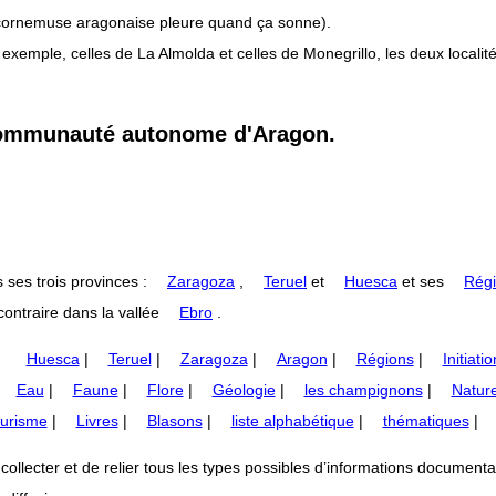
la cornemuse aragonaise pleure quand ça sonne).
mple, celles de La Almolda et celles de Monegrillo, les deux localit
 Communauté autonome d'Aragon.
 ses trois provinces :
Zaragoza
,
Teruel
et
Huesca
et ses
Régi
ontraire dans la vallée
Ebro
.
Huesca
|
Teruel
|
Zaragoza
|
Aragon
|
Régions
|
Initiatio
|
Eau
|
Faune
|
Flore
|
Géologie
|
les champignons
|
Nature
urisme
|
Livres
|
Blasons
|
liste alphabétique
|
thématiques
|
lecter et de relier tous les types possibles d’informations documentaires