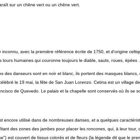
paraît sur un chêne vert ou un chêne vert.
ge inconnu, avec la première référence écrite de 1750, et d'origine celt
ours humaines qui couronne toujours le diable, sauts, roues, épées .
mes des danseurs sont en noir et blanc, ils portent des masques blancs, 
célébré le 19 mai, la fête de San Juan Lorenzo. Cetina est un village d
ncisco de Quevedo. Le palais et la chapelle sont conservés où ils se s
encore utilisé dans de nombreuses danses, et a quelques caractéristiq
fitant des zones des jambes pour placer les roncones, qui, à leur tour,
e") est couvert de tissus colorés et de fleurs (la légende dit que le pre