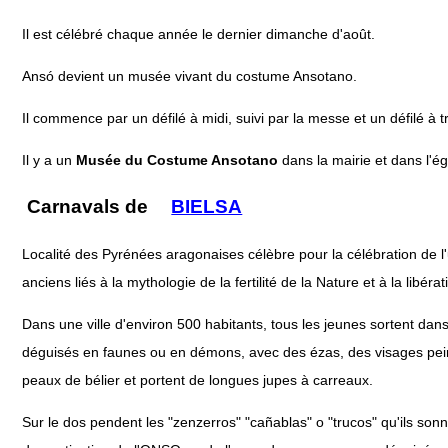
Il est célébré chaque année le dernier dimanche d'août.
Ansó devient un musée vivant du costume Ansotano.
Il commence par un défilé à midi, suivi par la messe et un défilé à t
Il y a un
Musée du Costume Ansotano
dans la mairie et dans l'égl
Carnavals de
BIELSA
Localité des Pyrénées aragonaises célèbre pour la célébration de l
anciens liés à la mythologie de la fertilité de la Nature et à la libé
Dans une ville d'environ 500 habitants, tous les jeunes sortent da
déguisés en faunes ou en démons, avec des ézas, des visages peints
peaux de bélier et portent de longues jupes à carreaux.
Sur le dos pendent les "zenzerros" "cañablas" o "trucos" qu'ils sonne