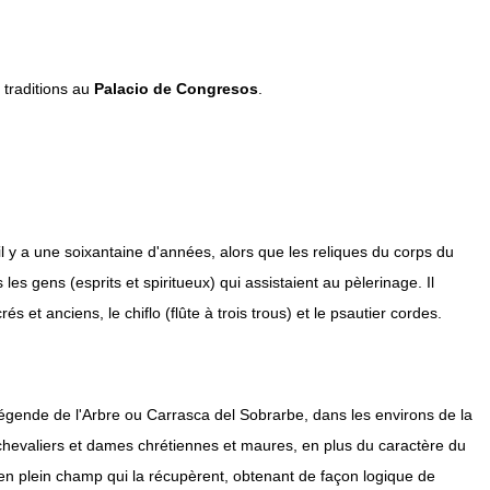
 traditions au
Palacio de Congresos
.
il y a une soixantaine d'années, alors que les reliques du corps du
es gens (esprits et spiritueux) qui assistaient au pèlerinage. Il
t anciens, le chiflo (flûte à trois trous) et le psautier cordes.
légende de l'Arbre ou Carrasca del Sobrarbe, dans les environs de la
en chevaliers et dames chrétiennes et maures, en plus du caractère du
 en plein champ qui la récupèrent, obtenant de façon logique de