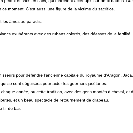
n peaux et sacs en sacs, qui marchent accroupis sur deux bâtons. Dans
ce moment. C'est aussi une figure de la victime du sacrifice.
t les âmes au paradis.
blancs exubérants avec des rubans colorés, des déesses de la fertilité.
sseurs pour défendre l'ancienne capitale du royaume d'Aragon, Jaca, 
ui se sont déguisées pour aider les guerriers jacétanos.
haque année, ou cette tradition, avec des gens montés à cheval, et d
es joutes, et un beau spectacle de retournement de drapeau.
tir de bar.