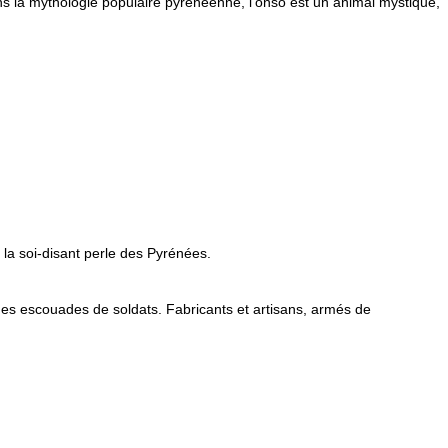
 la mythologie populaire pyrénéenne, l'onso est un animal mystique,
la soi-disant perle des Pyrénées.
es escouades de soldats. Fabricants et artisans, armés de