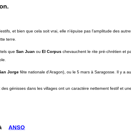
on.
ifs, et bien que cela soit vrai, elle n'épuise pas l'amplitude des aut
te terre.
 tels que
San Juan
ou
El Corpus
chevauchent le rite pré-chrétien et 
ole.
San Jorge
fête nationale d'Aragon), ou le 5 mars à Saragosse. Il y a 
 des génisses dans les villages ont un caractère nettement festif et une
 à
ANSO