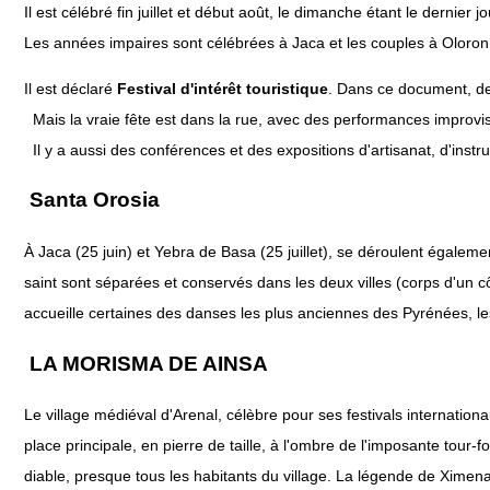
Il est célébré fin juillet et début août, le dimanche étant le dernier jo
Les années impaires sont célébrées à Jaca et les couples à Oloron
Il est déclaré
Festival d'intérêt touristique
. Dans ce document, de
Mais la vraie fête est dans la rue, avec des performances improvisé
Il y a aussi des conférences et des expositions d'artisanat, d'instr
Santa Orosia
À Jaca (25 juin) et Yebra de Basa (25 juillet), se déroulent égalem
saint sont séparées et conservés dans les deux villes (corps d'un côt
accueille certaines des danses les plus anciennes des Pyrénées, les 
LA MORISMA DE AINSA
Le village médiéval d'Arenal, célèbre pour ses festivals internati
place principale, en pierre de taille, à l'ombre de l'imposante tour
diable, presque tous les habitants du village. La légende de Ximen