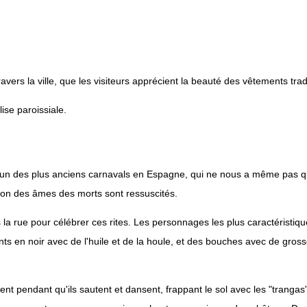
ravers la ville, que les visiteurs apprécient la beauté des vêtements tra
ise paroissiale.
'un des plus anciens carnavals en Espagne, qui ne nous a même pas quit
ration des âmes des morts sont ressuscités.
ns la rue pour célébrer ces rites. Les personnages les plus caractérist
 en noir avec de l'huile et de la houle, et des bouches avec de grosse
nt pendant qu'ils sautent et dansent, frappant le sol avec les "trangas";