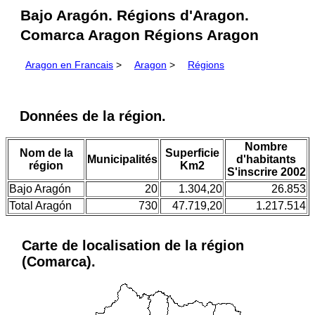
Bajo Aragón. Régions d'Aragon.
Comarca Aragon Régions Aragon
Aragon en Francais
>
Aragon
>
Régions
Données de la région.
Nombre
Nom de la
Superficie
Municipalités
d'habitants
région
Km2
S'inscrire 2002
Bajo Aragón
20
1.304,20
26.853
Total Aragón
730
47.719,20
1.217.514
Carte de localisation de la région
(Comarca).