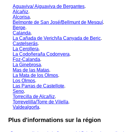
Aguaviva/ Aiguaviva de Bergantes
.
Alcañiz
.
Alcorisa
.
Belmonte de San José/Bellmunt de Mesquí
.
Berge
.
Calanda
.
La Cañada de Verich/la Canyada de Beric
.
Castelserás
.
La Cerollera
.
La Codoñera/la Codonyera
.
Foz-Calanda
.
La Ginebrosa
.
Mas de las Matas
.
La Mata de los Olmos
.
Los Olmos
.
Las Parras de Castellote
.
Seno
.
Torrecilla de Alcañiz
.
Torrevelilla/Torre de Vilella
.
Valdealgorfa
.
Plus d'informations sur la région