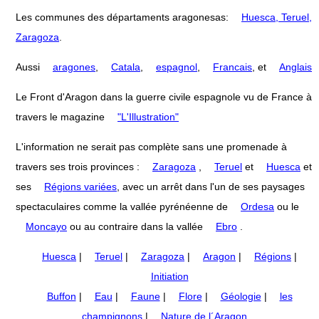
Les communes des départaments aragonesas:
Huesca, Teruel,
Zaragoza
.
Aussi
aragones
,
Catala
,
espagnol
,
Francais
, et
Anglais
Le Front d'Aragon dans la guerre civile espagnole vu de France à
travers le magazine
"L'Illustration"
L'information ne serait pas complète sans une promenade à
travers ses trois provinces :
Zaragoza
,
Teruel
et
Huesca
et
ses
Régions variées
, avec un arrêt dans l'un de ses paysages
spectaculaires comme la vallée pyrénéenne de
Ordesa
ou le
Moncayo
ou au contraire dans la vallée
Ebro
.
Huesca
|
Teruel
|
Zaragoza
|
Aragon
|
Régions
|
Initiation
Buffon
|
Eau
|
Faune
|
Flore
|
Géologie
|
les
champignons
|
Nature de l´Aragon