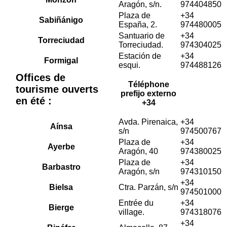
Aragón, s/n.
974404850
Plaza de
+34
Sabiñánigo
España, 2.
974480005
Santuario de
+34
Torreciudad
Torreciudad.
974304025
Estación de
+34
Formigal
esqui.
974488126
Offices de
Téléphone
tourisme ouverts
prefijo externo
en été :
+34
Avda. Pirenaica,
+34
Aínsa
s/n
974500767
Plaza de
+34
Ayerbe
Aragón, 40
974380025
Plaza de
+34
Barbastro
Aragón, s/n
974310150
+34
Bielsa
Ctra. Parzán, s/n
974501000
Entrée du
+34
Bierge
village.
974318076
+34