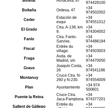
Binéfar
Almacella, 87
974428100
+34
Boltaña
Ordesa, 47
974502002
Estación de
+34
Cerler
esqui
974551012
Ctra. A-138, km
+34
El Grado
9.
974304002
Ctra. Fanlo-
+34
Fanlo
Sarvise.
974486184
Entrée du
+34
Fiscal
village.
974503003
Avda. de
+34
Fraga
Madrid, s/n
974470050
Joaquín Costa,
+34
Graus
26
974541186
Cruce Ctra. N-
+34
Montanuy
260 y N-230.
974554009
+34 974
Plan
Ayuntamiento
500601
Cruce Ctra.
+34
Puente la Reina
Jaca-Pamplona.
974377201
Entrée du
+34
Sallent de Gállego