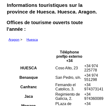
Informations touristiques sur la
province de Huesca. Huesca. Aragon.
Offices de tourisme ouverts toute
l'année :
Aragon
>
Huesca
Téléphone
prefijo externo
+34
+34 974
HUESCA
Coso Alto, 23
225778
+34 974
Benasque
San Pedro, s/n.
551298
Fernando el
+34
Canfranc
Catolico, 3.
974373141
Regimiento de
+34
Jaca
Galicia, 2.
974360089
PLaza de
+34
Monzon