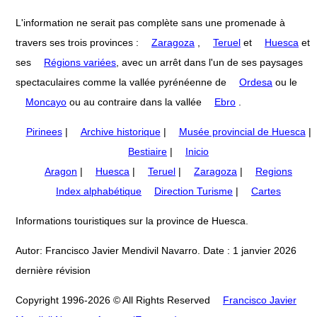
L'information ne serait pas complète sans une promenade à
travers ses trois provinces :
Zaragoza
,
Teruel
et
Huesca
et
ses
Régions variées
, avec un arrêt dans l'un de ses paysages
spectaculaires comme la vallée pyrénéenne de
Ordesa
ou le
Moncayo
ou au contraire dans la vallée
Ebro
.
Pirinees
|
Archive historique
|
Musée provincial de Huesca
|
Bestiaire
|
Inicio
Aragon
|
Huesca
|
Teruel
|
Zaragoza
|
Regions
Index alphabétique
Direction Turisme
|
Cartes
Informations touristiques sur la province de Huesca.
Autor: Francisco Javier Mendivil Navarro. Date : 1 janvier 2026
dernière révision
Copyright 1996-2026 © All Rights Reserved
Francisco Javier