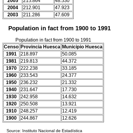
2005
215.864
48.530
2004
212.901
47.923
2003
211.286
47.609
Population in fact from 1900 to 1991
Population in fact from 1900 to 1991
Censo
Provincia Huesca
Municipio Huesca
1991
218.897
50.085
1981
219.813
44.372
1970
222.238
33.185
1960
233.543
24.377
1950
236.232
21.332
1940
231.647
17.730
1930
242.958
14.632
1920
250.508
13.921
1910
248.257
12.419
1900
244.867
12.626
Source: Instituto Nacional de Estadística