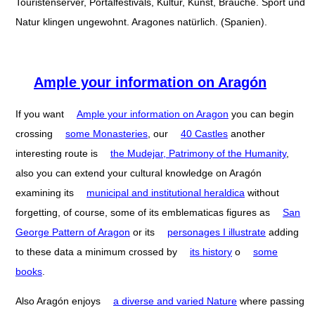
Touristenserver, Portalfestivals, Kultur, Kunst, Bräuche. Sport und
Natur klingen ungewohnt. Aragones natürlich. (Spanien).
Ample your information on Aragón
If you want
Ample your information on Aragon
you can begin
crossing
some Monasteries
, our
40 Castles
another
interesting route is
the Mudejar, Patrimony of the Humanity
,
also you can extend your cultural knowledge on Aragón
examining its
municipal and institutional heraldica
without
forgetting, of course, some of its emblematicas figures as
San
George Pattern of Aragon
or its
personages I illustrate
adding
to these data a minimum crossed by
its history
o
some
books
.
Also Aragón enjoys
a diverse and varied Nature
where passing