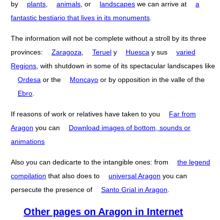
by
plants
,
animals
, or
landscapes
we can arrive at
a
fantastic bestiario that lives in its monuments
.
The information will not be complete without a stroll by its three
provinces:
Zaragoza
,
Teruel
y
Huesca
y sus
varied
Regions
, with shutdown in some of its spectacular landscapes like
Ordesa
or the
Moncayo
or by opposition in the valle of the
Ebro
.
If reasons of work or relatives have taken to you
Far from
Aragon
you can
Download images of bottom, sounds or
animations
Also you can dedicarte to the intangible ones: from
the legend
compilation
that also does to
universal Aragon
you can
persecute the presence of
Santo Grial in Aragon
.
Other pages on Aragon in Internet