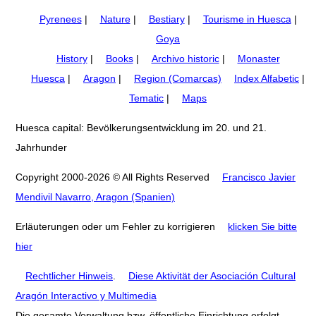
Pyrenees
|
Nature
|
Bestiary
|
Tourisme in Huesca
|
Goya
History
|
Books
|
Archivo historic
|
Monaster
Huesca
|
Aragon
|
Region (Comarcas)
Index Alfabetic
|
Tematic
|
Maps
Huesca capital: Bevölkerungsentwicklung im 20. und 21.
Jahrhunder
Copyright 2000-2026 © All Rights Reserved
Francisco Javier
Mendivil Navarro, Aragon (Spanien)
Erläuterungen oder um Fehler zu korrigieren
klicken Sie bitte
hier
Rechtlicher Hinweis
.
Diese Aktivität der Asociación Cultural
Aragón Interactivo y Multimedia
Die gesamte Verwaltung bzw. öffentliche Einrichtung erfolgt